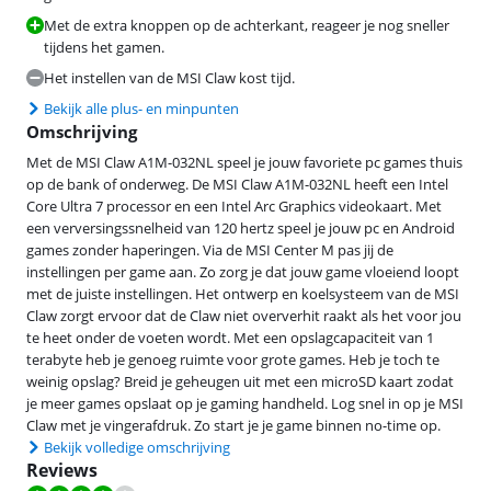
Met de extra knoppen op de achterkant, reageer je nog sneller
tijdens het gamen.
Het instellen van de MSI Claw kost tijd.
Bekijk alle plus- en minpunten
Omschrijving
Met de MSI Claw A1M-032NL speel je jouw favoriete pc games thuis
op de bank of onderweg. De MSI Claw A1M-032NL heeft een Intel
Core Ultra 7 processor en een Intel Arc Graphics videokaart. Met
een verversingssnelheid van 120 hertz speel je jouw pc en Android
games zonder haperingen. Via de MSI Center M pas jij de
instellingen per game aan. Zo zorg je dat jouw game vloeiend loopt
met de juiste instellingen. Het ontwerp en koelsysteem van de MSI
Claw zorgt ervoor dat de Claw niet oververhit raakt als het voor jou
te heet onder de voeten wordt. Met een opslagcapaciteit van 1
terabyte heb je genoeg ruimte voor grote games. Heb je toch te
weinig opslag? Breid je geheugen uit met een microSD kaart zodat
je meer games opslaat op je gaming handheld. Log snel in op je MSI
Claw met je vingerafdruk. Zo start je je game binnen no-time op.
Bekijk volledige omschrijving
Reviews