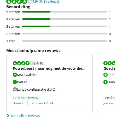
Beoordeling is 7,9 van de 10, gebaseerd op 3 reviews.
7,9
/10
(3 reviews)
Beoordeling
5 sterren
1
4 sterren
1
3 sterren
1
2 sterren
0
1 ster
0
Meest behulpzame reviews
Beoordeling is 8,4 van de 10.
Beoordeling i
8,4
/10
Powerbeast maar nog niet de wow die
Goed m
je verwacht
MSI kwaliteit
Snel
Batterij
Handi
Lange configuratie tijd ⏰
Lees hele review
Lees hel
Beoordeling door:
Datum:
Beoordeling 
Datum:
Bram V
20 maart 2024
Jeroen
Toon alle 3 reviews