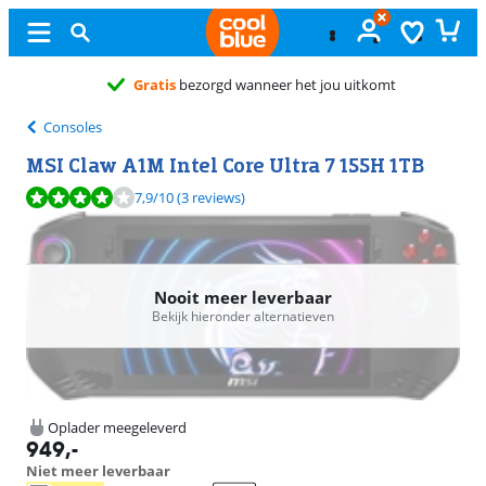
Gratis
bezorgd wanneer het jou uitkomt
Consoles
MSI Claw A1M Intel Core Ultra 7 155H 1TB
Beoordeling is 7,9 van de 10, gebaseerd op 3 reviews.
7,9
/10
(3 reviews)
Nooit meer leverbaar
Bekijk hieronder alternatieven
Oplader meegeleverd
949
,-
Niet meer leverbaar