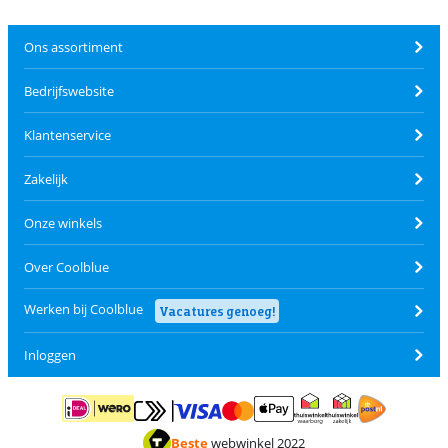
Ons assortiment
Bedrijfswebsite
Klantenservice
Zakelijk
Onze winkels
Over Coolblue
Werken bij Coolblue
Vacatures genoeg!
Inloggen
Betalen met MasterCard en Visa via ClickToPay
Betalen met ApplePay
Betalen met iDEAL | Wero
Verzending en 
Thuiswinkel waarborg
Thuiswinkel waarborg
Beste
webwinkel 2022