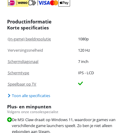
Productinformatie
Korte specificaties
(In-game) beeldresolutie
1080p
Verversingssnelheid
120 Hz
Schermdiagonaal
7 inch
Schermtype
IPS - LCD
Speelbaar op TV
Toon alle specificaties
Plus- en minpunten
Volgens onze consolespecialist
De MSI Claw draait op Windows 11, waardoor je games van
verschillende game launchers speelt. Zo ben je niet alleen
gebonden aan Steam.