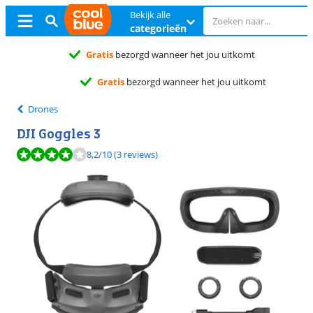
Bekijk alle
categorieën
 uitkomt
ou uitkomt
Drones
DJI Goggles 3
Beoordeling is 8,2 van de 10, gebaseerd op 3 reviews.
8,2
/10
(3 reviews)