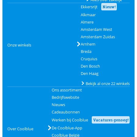
Ekkersrijt
Nieuw!
Alkmaar
Almere
Amsterdam West
Amsterdam Zuidas
Arnhem
Onze winkels
Breda
Cruquius
Den Bosch
Den Haag
Bekijk al onze 22 winkels
Ons assortiment
Bedrijfswebsite
Nieuws
Cadeaubonnen
Werken bij Coolblue
Vacatures genoeg!
De Coolblue-App
Over Coolblue
Coolblue België