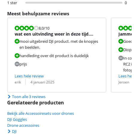
1 ster
0
Meest behulpzame reviews
Beoordeling is 8,0 van de 10.
Beoordeling i
8,0
/10
wat een uitvinding weer in deze tijd.
Jammer 
geweldig
AEB sh
mooi uitgebreid DJI product. met de knopjes
Goede
en beelden.
Dioptr
handleding over dit product is duidelijk
In co
prijs
RC2 is
fotog
Lees hele review
Lees hel
Beoordeling door:
Datum:
Beoordeling 
Datum:
erik
4 januari 2025
Jeroen
Toon alle 3 reviews
Gerelateerde producten
Bekijk alle Accessoiresets voor drones
DJI Goggles
Drone accessoires
DJI