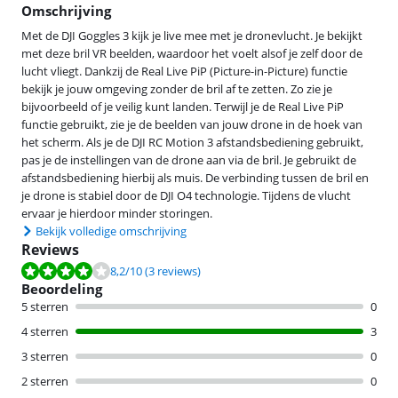
Omschrijving
Met de DJI Goggles 3 kijk je live mee met je dronevlucht. Je bekijkt
met deze bril VR beelden, waardoor het voelt alsof je zelf door de
lucht vliegt. Dankzij de Real Live PiP (Picture-in-Picture) functie
bekijk je jouw omgeving zonder de bril af te zetten. Zo zie je
bijvoorbeeld of je veilig kunt landen. Terwijl je de Real Live PiP
functie gebruikt, zie je de beelden van jouw drone in de hoek van
het scherm. Als je de DJI RC Motion 3 afstandsbediening gebruikt,
pas je de instellingen van de drone aan via de bril. Je gebruikt de
afstandsbediening hierbij als muis. De verbinding tussen de bril en
je drone is stabiel door de DJI O4 technologie. Tijdens de vlucht
ervaar je hierdoor minder storingen.
Bekijk volledige omschrijving
Reviews
Beoordeling is 8,2 van de 10, gebaseerd op 3 reviews.
8,2
/10
(3 reviews)
Beoordeling
5 sterren
0
4 sterren
3
3 sterren
0
2 sterren
0