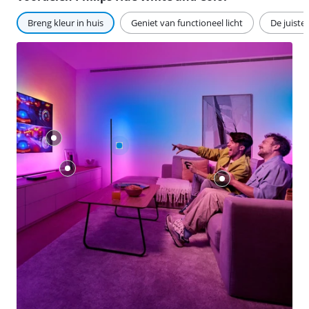
Breng kleur in huis
Geniet van functioneel licht
De juiste