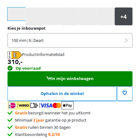
Selecteer een optie
Kies je inbouwspot
100 mm
|
6
|
Zwart
Productinformatieblad
opent in nieuw tabblad
310
,-
Op voorraad
In mijn winkelwagen
Ophalen in de winkel
Gratis
bezorgd wanneer het jou uitkomt
Minimaal
2 jaar
garantie op je product
Gratis
ruilen binnen 30 dagen
Klantbeoordeling
9,2/10