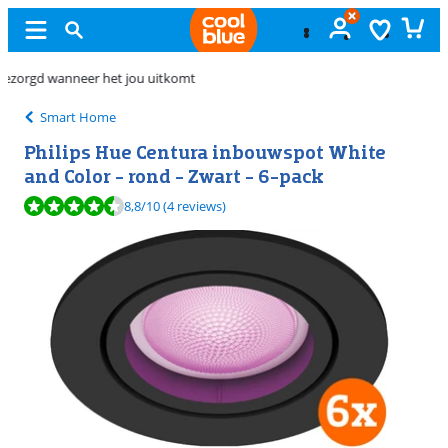
Gratis
ruilen
Smart Home
Philips Hue Centura inbouwspot White
and Color - rond - Zwart - 6-pack
Beoordeling is 8,8 van de 10, gebaseerd op 4 reviews.
8,8
/10
(4 reviews)