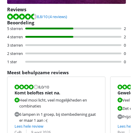
Reviews
Beoordeling is 8,8 van de 10, gebaseerd op 4 reviews.
8,8
/10
(4 reviews)
Beoordeling
5 sterren
2
4 sterren
2
3 sterren
0
2 sterren
0
1 ster
0
Meest behulpzame reviews
Beoordeling is 8,0 van de 10.
Beoordeling i
8,0
/10
Komt beloftes niet na.
Geweldi
Heel mooi licht, veel mogelijkheden en
Veel 
combinaties
Ziet e
6 lampen in 1 groep, bij stembediening gaat
Prijzig
er maar 1 aan :-(
Lees hele review
Lees hel
Beoordeling door:
Datum:
Beoordeling 
Datum:
CyRi
9 april 2026
Britt