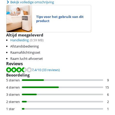
Bekijk volledige omschrijving
Tips voor het gebruik van dit
product
Altijd meegeleverd
Handleiding
(
0.59
MB)
Afstandsbediening
Raamafdichtingsset
Raam lucht-afvoerset
Reviews
Beoordeling is 7,4 van de 10, gebaseerd op 33 reviews.
7,4
/10
(33 reviews)
Beoordeling
5 sterren
9
4 sterren
15
3 sterren
6
2 sterren
2
1 ster
1