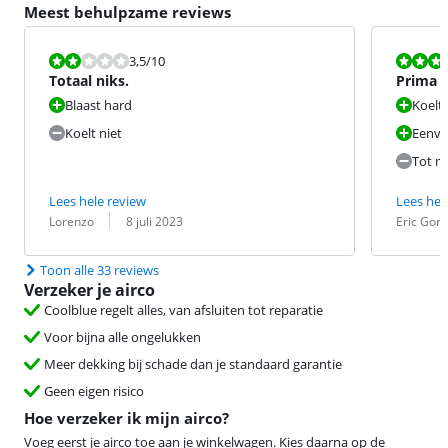
Meest behulpzame reviews
Beoordeling is 3,5 van de 10.
Beoordeling i
3,5
/10
Totaal niks.
Prima 
Blaast hard
Koelt
Koelt niet
Eenvo
Tot n
Lees hele review
Lees hel
Beoordeling door:
Datum:
Beoordeling 
Datum:
Lorenzo
8 juli 2023
Eric Gorl
Toon alle 33 reviews
Verzeker je airco
Coolblue regelt alles, van afsluiten tot reparatie
Voor bijna alle ongelukken
Meer dekking bij schade dan je standaard garantie
Geen eigen risico
Hoe verzeker ik mijn airco?
Voeg eerst je airco toe aan je winkelwagen. Kies daarna op de