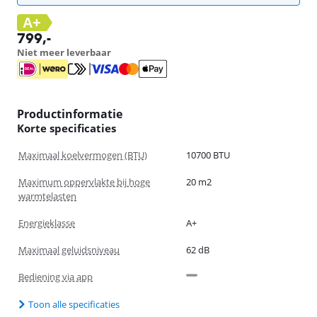
A+
799
,-
Niet meer leverbaar
Productinformatie
Korte specificaties
Maximaal koelvermogen (BTU)
10700 BTU
Maximum oppervlakte bij hoge
20 m2
warmtelasten
Energieklasse
A+
Maximaal geluidsniveau
62 dB
Bediening via app
Toon alle specificaties