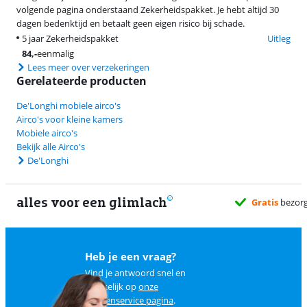
volgende pagina onderstaand Zekerheidspakket. Je hebt altijd 30
dagen bedenktijd en betaalt geen eigen risico bij schade.
5 jaar Zekerheidspakket
Uitleg
84
,-
eenmalig
Lees meer over verzekeringen
Gerelateerde producten
De'Longhi mobiele airco's
Airco's voor kleine kamers
Mobiele airco's
Bekijk alle Airco's
De'Longhi
alles voor een glimlach
Gratis
bezorgd wanneer he
Heb je een vraag?
Vind je antwoord snel en
makkelijk op
onze
klantenservice pagina
.