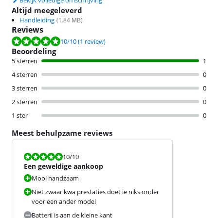
Bekijk volledige omschrijving
Altijd meegeleverd
Handleiding
(
1.84
MB)
Reviews
Beoordeling is 10 van de 10, gebaseerd op 1 review.
10
/10
(1 review)
Beoordeling
5 sterren
1
4 sterren
0
3 sterren
0
2 sterren
0
1 ster
0
Meest behulpzame reviews
Beoordeling is 10 van de 10.
10
/10
Een geweldige aankoop
Mooi handzaam
Niet zwaar kwa prestaties doet ie niks onder
voor een ander model
Batterij is aan de kleine kant