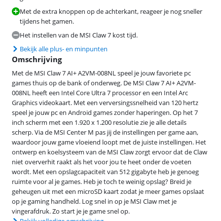
Met de extra knoppen op de achterkant, reageer je nog sneller
tijdens het gamen.
Het instellen van de MSI Claw 7 kost tijd.
Bekijk alle plus- en minpunten
Omschrijving
Met de MSI Claw 7 AI+ A2VM-008NL speel je jouw favoriete pc
games thuis op de bank of onderweg. De MSI Claw 7 AI+ A2VM-
008NL heeft een Intel Core Ultra 7 processor en een Intel Arc
Graphics videokaart. Met een verversingssnelheid van 120 hertz
speel je jouw pc en Android games zonder haperingen. Op het 7
inch scherm met een 1.920 x 1.200 resolutie zie je alle details
scherp. Via de MSI Center M pas jij de instellingen per game aan,
waardoor jouw game vloeiend loopt met de juiste instellingen. Het
ontwerp en koelsysteem van de MSI Claw zorgt ervoor dat de Claw
niet oververhit raakt als het voor jou te heet onder de voeten
wordt. Met een opslagcapaciteit van 512 gigabyte heb je genoeg
ruimte voor al je games. Heb je toch te weinig opslag? Breid je
geheugen uit met een microSD kaart zodat je meer games opslaat
op je gaming handheld. Log snel in op je MSI Claw met je
vingerafdruk. Zo start je je game snel op.