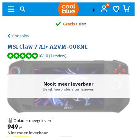
Gratis
ruilen
Consoles
MSI Claw 7 AI+ A2VM-008NL
Beoordeling is 10 van de 10, gebaseerd op 1 review.
10
/10
(1 review)
Nooit meer leverbaar
Bekijk hieronder alternatieven
Oplader meegeleverd
949
,-
Niet meer leverbaar