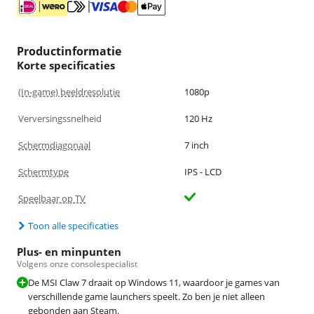
Productinformatie
Korte specificaties
(In-game) beeldresolutie
1080p
Verversingssnelheid
120 Hz
Schermdiagonaal
7 inch
Schermtype
IPS - LCD
Speelbaar op TV
Toon alle specificaties
Plus- en minpunten
Volgens onze consolespecialist
De MSI Claw 7 draait op Windows 11, waardoor je games van
verschillende game launchers speelt. Zo ben je niet alleen
gebonden aan Steam.