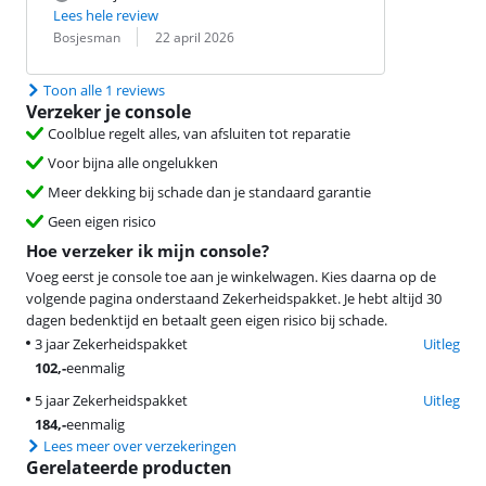
Lees hele review
Beoordeling door:
Datum:
Bosjesman
22 april 2026
Toon alle 1 reviews
Verzeker je console
Coolblue regelt alles, van afsluiten tot reparatie
Voor bijna alle ongelukken
Meer dekking bij schade dan je standaard garantie
Geen eigen risico
Hoe verzeker ik mijn console?
Voeg eerst je console toe aan je winkelwagen. Kies daarna op de
volgende pagina onderstaand Zekerheidspakket. Je hebt altijd 30
dagen bedenktijd en betaalt geen eigen risico bij schade.
3 jaar Zekerheidspakket
Uitleg
102
,-
eenmalig
5 jaar Zekerheidspakket
Uitleg
184
,-
eenmalig
Lees meer over verzekeringen
Gerelateerde producten