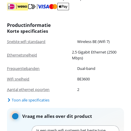
Productinformatie
Korte specificaties
Snelste wifi standaard
Wireless BE (Wifi 7)
2.5 Gigabit Ethernet (2500
Ethernetsnelheid
Mbps)
Frequentiebanden
Dual-band
Wifi snelheid
BE3600
Aantal ethernet poorten
2
Toon alle specificaties
Vraag me alles over dit product
Is een mesh wifi systeem het beste type