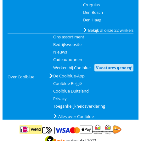
Cruquius
Den Bosch
Den Haag
Bekijk al onze 22 winkels
Ons assortiment
Bedrijfswebsite
Nieuws
Cadeaubonnen
Werken bij Coolblue
Vacatures genoeg!
De Coolblue-App
Over Coolblue
Coolblue België
Coolblue Duitsland
Privacy
Toegankelijkheidsverklaring
Alles over Coolblue
Betalen met MasterCard en Visa via ClickToPay
Betalen met ApplePay
Betalen met iDEAL | Wero
Verzending en 
Thuiswinkel waarborg
Thuiswinkel waarborg
Beste
webwinkel 2022