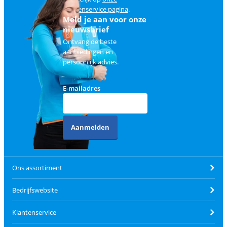
klantenservice pagina
.
Meld je aan voor onze
nieuwsbrief
Ontvang de beste
aanbiedingen en
persoonlijk advies.
E-mailadres
Aanmelden
Ons assortiment
Bedrijfswebsite
Klantenservice