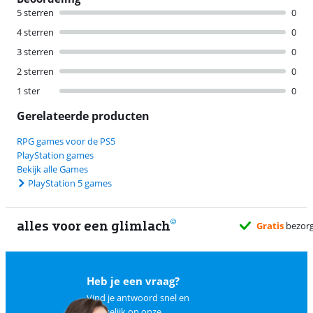
5 sterren
0
4 sterren
0
3 sterren
0
2 sterren
0
1 ster
0
Gerelateerde producten
RPG games voor de PS5
PlayStation games
Bekijk alle Games
PlayStation 5 games
alles voor een glimlach
Gratis
bezorg
Heb je een vraag?
Vind je antwoord snel en
makkelijk op
onze