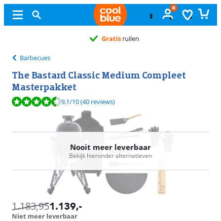
Gratis
ruilen
Barbecues
The Bastard Classic Medium Compleet
Masterpakket
Beoordeling is 9,1 van de 10, gebaseerd op 40 reviews.
9,1
/10
(40 reviews)
Nooit meer leverbaar
Bekijk hieronder alternatieven
1.183,95
1.139
,-
Niet meer leverbaar