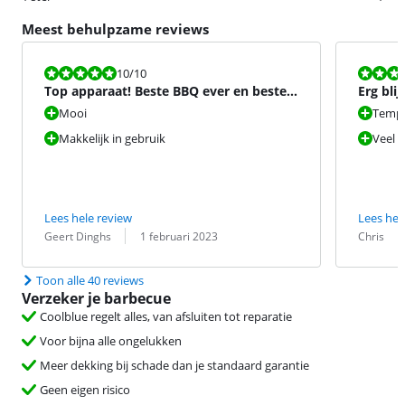
Meest behulpzame reviews
Beoordeling is 10 van de 10.
Beoordeling i
10
/10
Top apparaat! Beste BBQ ever en beste
Erg blij
oven ever!
Mooi
Tempe
Makkelijk in gebruik
Veel 
Lees hele review
Lees hel
Beoordeling door:
Datum:
Beoordeling 
Datum:
Geert Dinghs
1 februari 2023
Chris
Toon alle 40 reviews
Verzeker je barbecue
Coolblue regelt alles, van afsluiten tot reparatie
Voor bijna alle ongelukken
Meer dekking bij schade dan je standaard garantie
Geen eigen risico