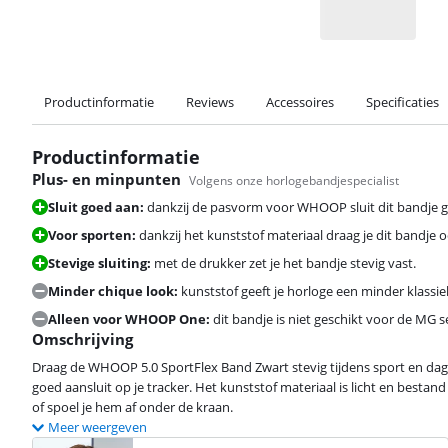
Productinformatie
Reviews
Accessoires
Specificaties
Productinformatie
Plus- en minpunten
Volgens onze horlogebandjespecialist
Sluit goed aan:
dankzij de pasvorm voor WHOOP sluit dit bandje go
Voor sporten:
dankzij het kunststof materiaal draag je dit bandje 
Stevige sluiting:
met de drukker zet je het bandje stevig vast.
Minder chique look:
kunststof geeft je horloge een minder klassiek
Alleen voor WHOOP One:
dit bandje is niet geschikt voor de MG
Omschrijving
Draag de WHOOP 5.0 SportFlex Band Zwart stevig tijdens sport en dag
goed aansluit op je tracker. Het kunststof materiaal is licht en best
of spoel je hem af onder de kraan.
Meer weergeven