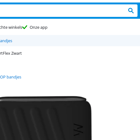
chte winkels
Onze app
andjes
tFlex Zwart
P bandjes