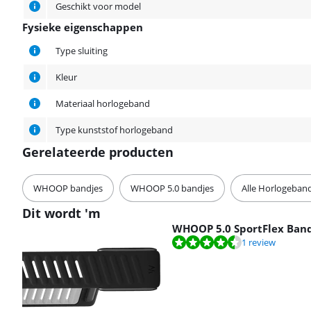
Geschikt voor model
Fysieke eigenschappen
Fysieke eigenschappen
Type sluiting
Kleur
Materiaal horlogeband
Type kunststof horlogeband
Gerelateerde producten
WHOOP bandjes
WHOOP 5.0 bandjes
Alle Horlogeban
Dit wordt 'm
WHOOP 5.0 SportFlex Ban
Beoordeling is 9,3 van de 10, gebaseerd op 1 review.
1 review