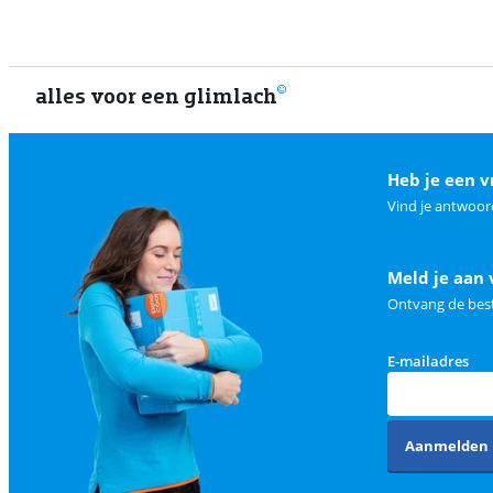
alles voor een glimlach
Heb je een v
Vind je antwoor
Meld je aan 
Ontvang de best
E-mailadres
Aanmelden