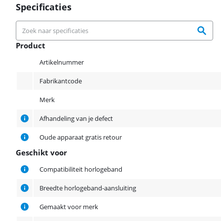
Specificaties
Product
Product
Artikelnummer
Fabrikantcode
Merk
Afhandeling van je defect
Oude apparaat gratis retour
Geschikt voor
Geschikt voor
Compatibiliteit horlogeband
Breedte horlogeband-aansluiting
Gemaakt voor merk