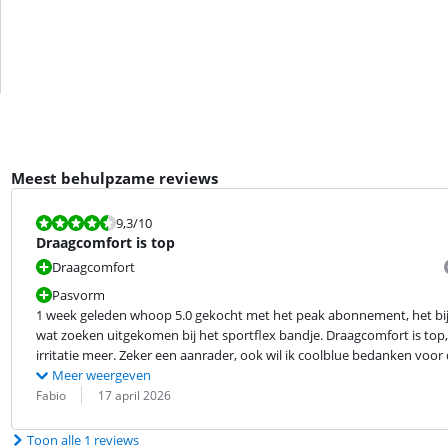
Meest behulpzame reviews
Beoordeling is 9,3 van de 10.
9,3
/10
Draagcomfort is top
Draagcomfort
Pasvorm
1 week geleden whoop 5.0 gekocht met het peak abonnement, het bijge
wat zoeken uitgekomen bij het sportflex bandje. Draagcomfort is top, 
irritatie meer. Zeker een aanrader, ook wil ik coolblue bedanken voor 
Meer weergeven
Beoordeling door:
Datum:
Fabio
17 april 2026
Toon alle 1 reviews