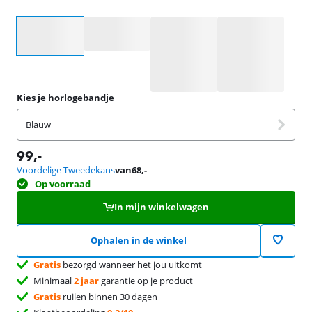
Selecteer een optie
Kies je horlogebandje
Blauw
99
,-
Voordelige Tweedekans
van
68
,-
Op voorraad
In mijn winkelwagen
Ophalen in de winkel
Gratis
bezorgd wanneer het jou uitkomt
Minimaal
2 jaar
garantie op je product
Gratis
ruilen binnen 30 dagen