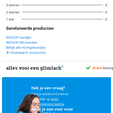
3 sterren
0
2 sterren
0
1 ster
0
Gerelateerde producten
WHOOP bandjes
WHOOP MG bandjes
Bekijk alle Horlogebandjes
Smartwatch accessoires
alles voor een glimlach
Heb je een vraag?
Vind je antwoord snel en
makkelijk op
onze
klantenservice pagina
.
Meld je aan voor onze