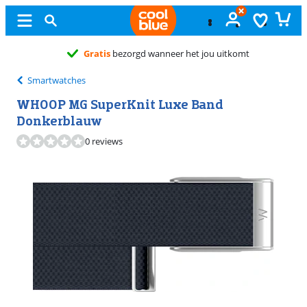
Gratis
ruile
Smartwatches
WHOOP MG SuperKnit Luxe Band
Donkerblauw
0 reviews