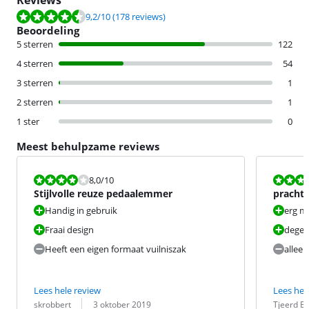
Reviews
Beoordeling is 9,2 van de 10, gebaseerd op 178 reviews.
9,2
/10
(178 reviews)
Beoordeling
5 sterren
122
4 sterren
54
3 sterren
1
2 sterren
1
1 ster
0
Meest behulpzame reviews
Beoordeling is 8,0 van de 10.
Beoordeling i
8,0
/10
Stijlvolle reuze pedaalemmer
pracht
Handig in gebruik
erg m
Fraai design
degeli
Heeft een eigen formaat vuilniszak
allee
Lees hele review
Lees hel
Beoordeling door:
Datum:
Beoordeling 
Datum:
skrobbert
3 oktober 2019
Tjeerd B