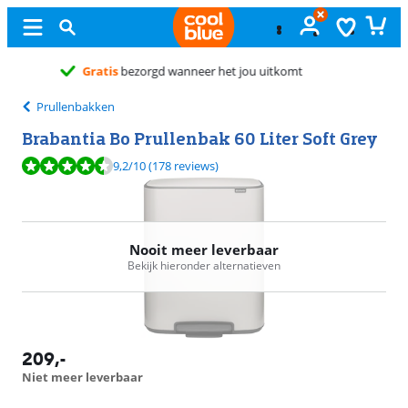
Ongeopend
ruilen
Prullenbakken
Brabantia Bo Prullenbak 60 Liter Soft Grey
Beoordeling is 9,2 van de 10, gebaseerd op 178 reviews.
9,2
/10
(178 reviews)
Nooit meer leverbaar
Bekijk hieronder alternatieven
209
,-
Niet meer leverbaar