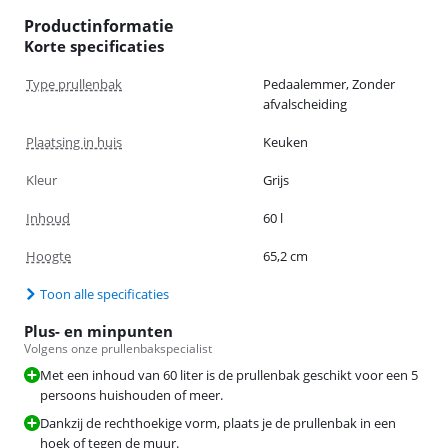
Productinformatie
Korte specificaties
Type prullenbak
Pedaalemmer, Zonder
afvalscheiding
Plaatsing in huis
Keuken
Kleur
Grijs
Inhoud
60 l
Hoogte
65,2 cm
Toon alle specificaties
Plus- en minpunten
Volgens onze prullenbakspecialist
Met een inhoud van 60 liter is de prullenbak geschikt voor een 5
persoons huishouden of meer.
Dankzij de rechthoekige vorm, plaats je de prullenbak in een
hoek of tegen de muur.