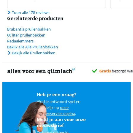
Toon alle 178 reviews
Gerelateerde producten
Brabantia prullenbakken
60 liter prullenbakken
Pedaalemmers
Bekijk alle Alle Prullenbakken
Bekijk alle Prullenbakken
alles voor een glimlach
Heb je een vraag?
Vind je antwoord snel en
makkelijk op
onze
klantenservice pagina
.
Meld je aan voor onze
nieuwsbrief
Ontvang de beste