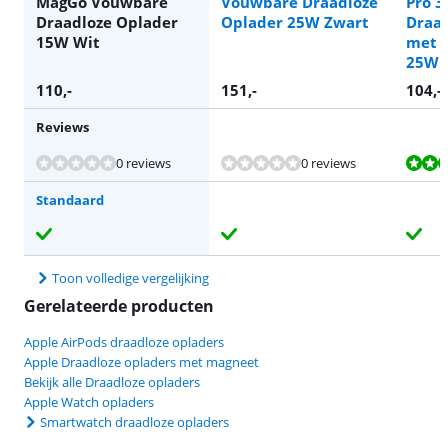
MagGo Vouwbare
Vouwbare Draadloze
Pro 3
Draadloze Oplader
Oplader 25W Zwart
Draad
15W Wit
met 
25W 
110
,-
151
,-
104
,-
Reviews
Beoordeling is 9,7 van de 10, gebaseerd op 5 reviews.
Beoordeling is 9,4 van de 10, gebaseerd op 6 reviews.
0 reviews
0 reviews
Standaard
Toon volledige vergelijking
Gerelateerde producten
Apple AirPods draadloze opladers
Apple Draadloze opladers met magneet
Bekijk alle Draadloze opladers
Apple Watch opladers
Smartwatch draadloze opladers