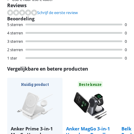
Reviews
Schrijf de eerste review
Beoordeling
5 sterren
0
4 sterren
0
3 sterren
0
2 sterren
0
1 ster
0
Vergelijkbare en betere producten
Huidig product
Beste keuze
Anker Prime 3-in-1
Anker MagGo 3-in-1
Belki