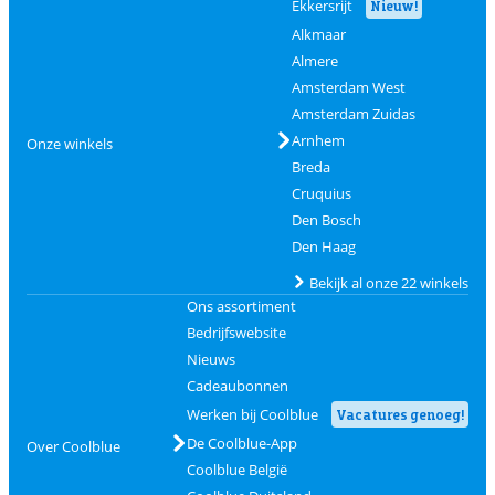
Ekkersrijt
Nieuw!
Alkmaar
Almere
Amsterdam West
Amsterdam Zuidas
Arnhem
Onze winkels
Breda
Cruquius
Den Bosch
Den Haag
Bekijk al onze 22 winkels
Ons assortiment
Bedrijfswebsite
Nieuws
Cadeaubonnen
Werken bij Coolblue
Vacatures genoeg!
De Coolblue-App
Over Coolblue
Coolblue België