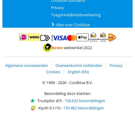
Coolblue Duitsland
Privacy
Toegankelijkheidsverklaring
Alles over Coolblue
Betalen met MasterCard en Visa via ClickToPay
Betalen met ApplePay
Betalen met iDEAL | Wero
Verzending en 
Thuiswinkel waarborg
Thuiswinkel waarborg
Beste
webwinkel 2022
Algemene voorwaarden
Overeenkomst ontbinden
Privacy
Cookies
English (EN)
© 1999 - 2026 - Coolblue B.V.
Beoordeling door klanten:
Trustpilot 4/5
-
156.632 beoordelingen
Kiyoh 9.1/10
-
135.462 beoordelingen