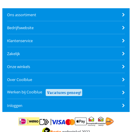
Ons assortiment
Bedrijfswebsite
Klantenservice
Zakelijk
Onze winkels
Over Coolblue
Werken bij Coolblue
Vacatures genoeg!
Inloggen
Betalen met MasterCard en Visa via ClickToPay
Betalen met ApplePay
Betalen met iDEAL | Wero
Verzending en 
Thuiswinkel waarborg
Thuiswinkel waarborg
Beste
webwinkel 2022