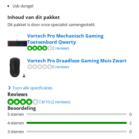
Usb dongel
Inhoud van dit pakket
Dit pakket is door onze specialist samengesteld.
Vortech Pro Mechanisch Gaming
Toetsenbord Qwerty
Beoordeling is 7,8 van de 10, gebaseerd op 2 reviews.
2 reviews
Vortech Pro Draadloze Gaming Muis Zwart
0 reviews
Toon alle specificaties
Reviews
Beoordeling is 7,8 van de 10, gebaseerd op 2 reviews.
7,8
/10
(2 reviews)
Beoordeling
5 sterren
0
4 sterren
2
3 sterren
0