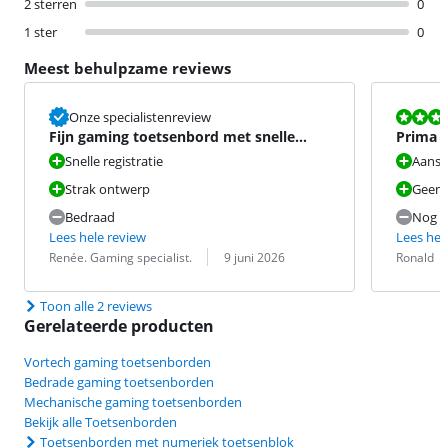
2 sterren
0
1 ster
0
Meest behulpzame reviews
Beoordeling i
Onze specialistenreview
Fijn gaming toetsenbord met snelle
Prima p
registratie.
Snelle registratie
Aansl
Strak ontwerp
Geen s
Bedraad
Nog n
Lees hele review
Lees hel
Beoordeling door:
Datum:
Beoordeling 
Datum:
Renée. Gaming specialist.
9 juni 2026
Ronald
Toon alle 2 reviews
Gerelateerde producten
Vortech gaming toetsenborden
Bedrade gaming toetsenborden
Mechanische gaming toetsenborden
Bekijk alle Toetsenborden
Toetsenborden met numeriek toetsenblok