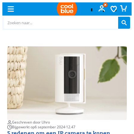
Gratis
ruilen
Geschreven door Uhro
Bijgewerkt op
6 september 2024
·
12.47
5 redenen om een IP camera te kopen