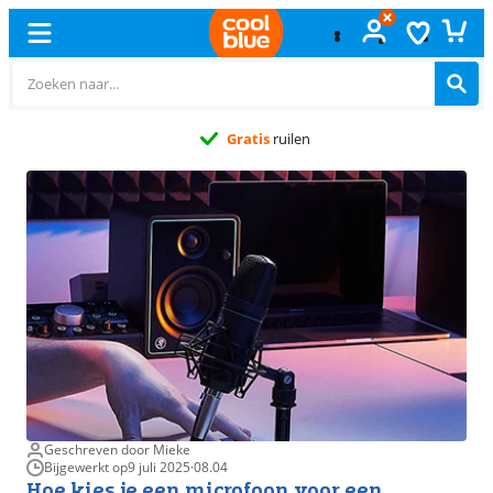
Gratis
ruilen
Geschreven door Mieke
Bijgewerkt op
9 juli 2025
·
08.04
Hoe kies je een microfoon voor een