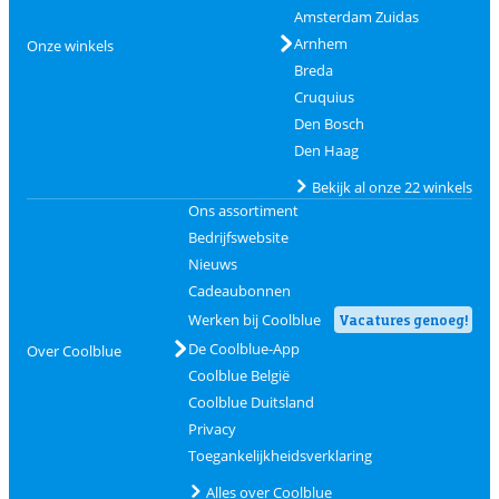
Amsterdam Zuidas
Arnhem
Onze winkels
Breda
Cruquius
Den Bosch
Den Haag
Bekijk al onze 22 winkels
Ons assortiment
Bedrijfswebsite
Nieuws
Cadeaubonnen
Werken bij Coolblue
Vacatures genoeg!
De Coolblue-App
Over Coolblue
Coolblue België
Coolblue Duitsland
Privacy
Toegankelijkheidsverklaring
Alles over Coolblue