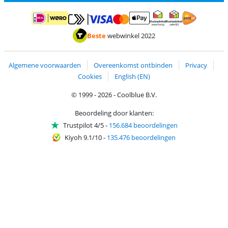
Betalen met MasterCard en Visa via ClickToPay
Betalen met ApplePay
Betalen met iDEAL | Wero
Verzending en 
Thuiswinkel waarborg
Thuiswinkel waarborg
Beste
webwinkel 2022
Algemene voorwaarden
Overeenkomst ontbinden
Privacy
Cookies
English (EN)
© 1999 - 2026 - Coolblue B.V.
Beoordeling door klanten:
Trustpilot 4/5
-
156.684 beoordelingen
Kiyoh 9.1/10
-
135.476 beoordelingen