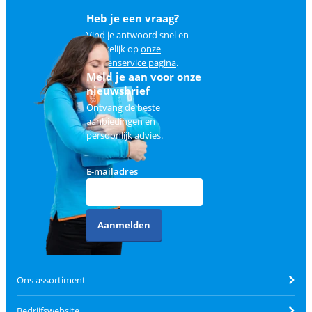
Heb je een vraag?
Vind je antwoord snel en
makkelijk op
onze
klantenservice pagina
.
Meld je aan voor onze
nieuwsbrief
Ontvang de beste
aanbiedingen en
persoonlijk advies.
E-mailadres
Aanmelden
Ons assortiment
Bedrijfswebsite