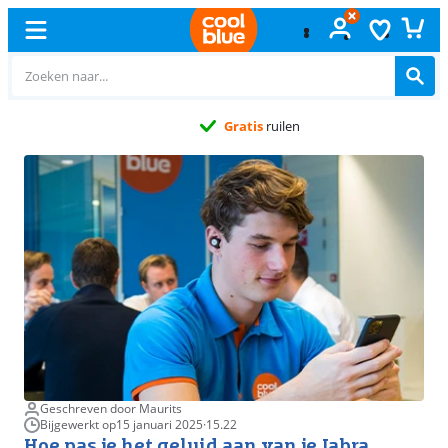
Gratis
ruilen
Geschreven door Maurits
Bijgewerkt op
15 januari 2025
·
15.22
Hoe pas je het geluid aan van je Jabra