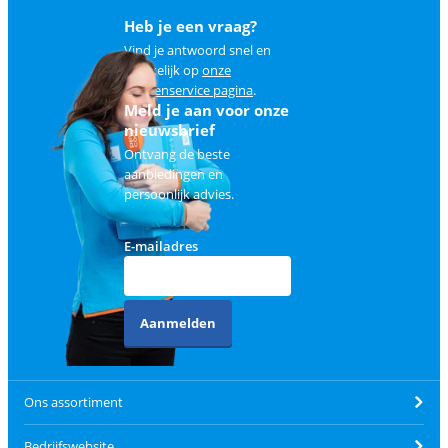
Heb je een vraag?
Vind je antwoord snel en
makkelijk op
onze
klantenservice pagina
.
Meld je aan voor onze
nieuwsbrief
Ontvang de beste
aanbiedingen en
persoonlijk advies.
E-mailadres
Aanmelden
Ons assortiment
Bedrijfswebsite