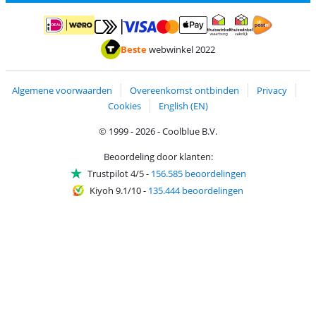
Betalen met MasterCard en Visa via ClickToPay
Betalen met ApplePay
Betalen met iDEAL | Wero
Verzending en 
Thuiswinkel waarborg
Thuiswinkel waarborg
Beste
webwinkel 2022
Algemene voorwaarden
Overeenkomst ontbinden
Privacy
Cookies
English (EN)
© 1999 - 2026 - Coolblue B.V.
Beoordeling door klanten:
Trustpilot 4/5
-
156.585 beoordelingen
Kiyoh 9.1/10
-
135.444 beoordelingen