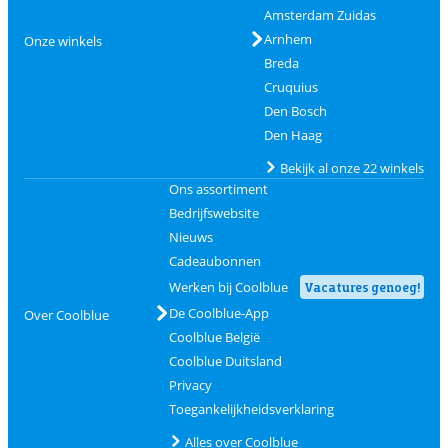
Amsterdam Zuidas
Arnhem
Onze winkels
Breda
Cruquius
Den Bosch
Den Haag
Bekijk al onze 22 winkels
Ons assortiment
Bedrijfswebsite
Nieuws
Cadeaubonnen
Werken bij Coolblue
Vacatures genoeg!
De Coolblue-App
Over Coolblue
Coolblue België
Coolblue Duitsland
Privacy
Toegankelijkheidsverklaring
Alles over Coolblue