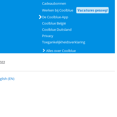
Cadeaubonnen
Werken bij Coolblue
Vacatures genoeg!
De Coolblue-App
Coolblue België
Coolblue Duitsland
Privacy
Toegankelijkheidsverklaring
Alles over Coolblue
022
t PostNL
glish (EN)