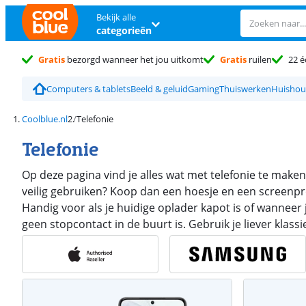
Bekijk alle
categorieën
Gratis
bezorgd wanneer het jou uitkomt
Gratis
ruilen
22 é
Computers & tablets
Beeld & geluid
Gaming
Thuiswerken
Huishou
Coolblue.nl
Telefonie
Telefonie
Op deze pagina vind je alles wat met telefonie te maken
veilig gebruiken? Koop dan een hoesje en een screenpr
Handig voor als je huidige oplader kapot is of wanneer
geen stopcontact in de buurt is. Gebruik je liever klas