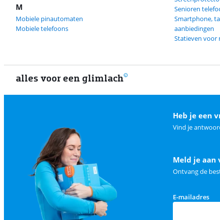
M
Senioren telef
Mobiele pinautomaten
Smartphone, ta
Mobiele telefoons
aanbiedingen
Statieven voor 
alles voor een glimlach
Heb je een v
Vind je antwoor
Meld je aan 
Ontvang de best
E-mailadres