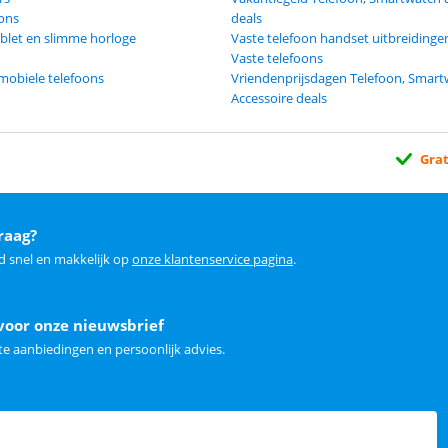
oons
deals
blet en slimme horloge
Vaste telefoon handset uitbreidinge
Vaste telefoons
mobiele telefoons
Vriendenprijsdagen Telefoon, Smart
Accessoire deals
Grat
raag?
d snel en makkelijk op
onze klantenservice pagina
.
voor onze nieuwsbrief
e aanbiedingen en persoonlijk advies.