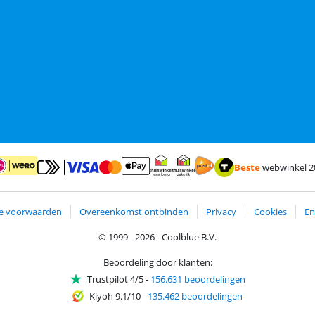
Beste
webwinkel 2
Betalen met MasterCard en Visa via ClickToPay
Betalen met ApplePay
alen met iDEAL | Wero
Verzending en bezorging me
Thuiswinkel waarborg
Thuiswinkel waarborg zakelijk
e voorwaarden
Overeenkomst ontbinden
Privacy
Cookies
En
© 1999 - 2026 - Coolblue B.V.
Beoordeling door klanten:
Trustpilot 4/5
-
156.631 beoordelingen
Kiyoh 9.1/10
-
135.462 beoordelingen