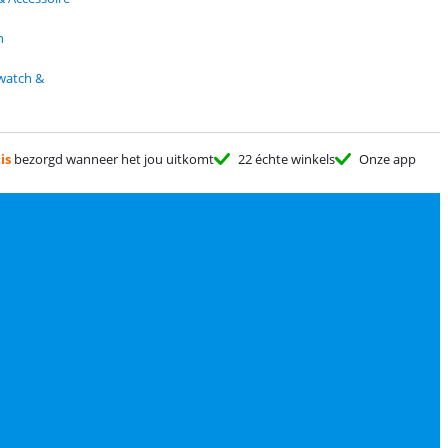
n
watch &
is
bezorgd wanneer het jou uitkomt
22 échte winkels
Onze app