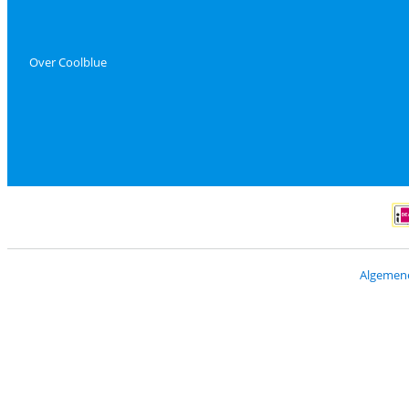
Over Coolblue
Bet
Algemen