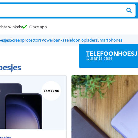
chte winkels
Onze app
oesjes
Screenprotectors
Powerbanks
Telefoon opladers
Smartphones
TELEFOONHOESJ
Klaar is case.
oesjes
esjes