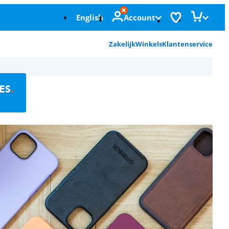
English
Account
Zakelijk
Winkels
Klantenservice
ES
.