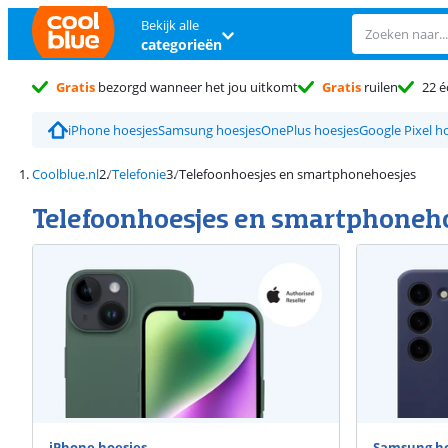
Bekijk alle
categorieën
Gratis
bezorgd wanneer het jou uitkomt
Gratis
ruilen
22 é
iPhone hoesjes
Samsung hoesjes
OnePlus hoesjes
Google Pixel h
Coolblue.nl
Telefonie
Telefoonhoesjes en smartphonehoesjes
Telefoonhoesjes en smartphoneh
iPhone hoesjes
Samsung ho