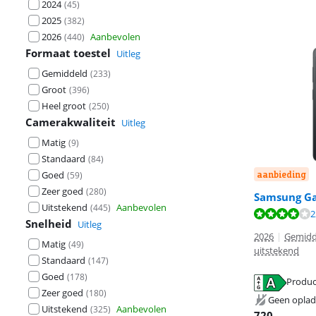
2024
(
45
)
2025
(
382
)
2026
Aanbevolen
(
440
)
Formaat toestel
Uitleg
Gemiddeld
(
233
)
Groot
(
396
)
Heel groot
(
250
)
Camerakwaliteit
Uitleg
Matig
(
9
)
Standaard
(
84
)
Goed
aanbieding
(
59
)
Zeer goed
(
280
)
Samsung Ga
Uitstekend
Aanbevolen
(
445
)
Beoordeling is 
Beoordeling is 
Beoordeling is 
2
Snelheid
Uitleg
2026
|
Gemidd
Matig
(
49
)
uitstekend
Standaard
(
147
)
Goed
(
178
)
Produc
Zeer goed
(
180
)
opent in nieuw
opent in nieuw
opent in nieuw
Geen oplad
Uitstekend
Aanbevolen
(
325
)
720
,-