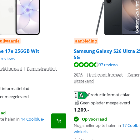
nruilwaarde
aanbieding
ne 17e 256GB Wit
Samsung Galaxy S26 Ultra 
5G
8,9 van de 10, gebaseerd op 9 reviews.
9,1 van de 10, gebaseerd op 48 reviews.
 reviews
9,4 van de 10, gebaseerd op 37 reviews.
37 reviews
eld formaat
|
Camerakwaliteit
2026
|
Heel groot formaat
|
Camera
uitstekend
tinformatieblad
 tabblad
 tabblad
Productinformatieblad
er meegeleverd
 tabblad
Geen oplader meegeleverd
1.209
,-
aad
te halen in
14 Coolblue-
Op voorraad
Nog sneller op te halen in
17 Coolbl
winkels