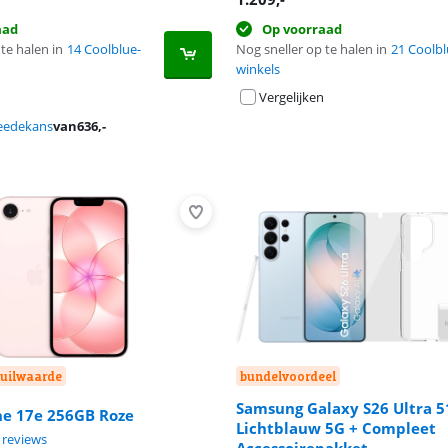
aad
Op voorraad
te halen in
14 Coolblue-
Nog sneller op te halen in
21 Coolbl
winkels
Vergelijken
eedekans
van
636
,-
nruilwaarde
bundelvoordeel
Samsung Galaxy S26 Ultra 
ne 17e 256GB Roze
Lichtblauw 5G + Compleet
8,9 van de 10, gebaseerd op 9 reviews.
8,9 van de 10, gebaseerd op 9 reviews.
 reviews