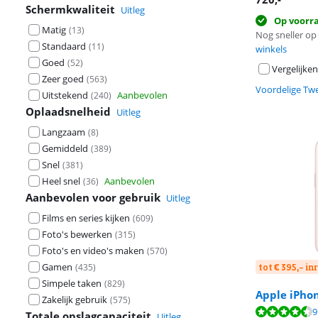
Schermkwaliteit
Uitleg
Op voorr
Matig
(
13
)
Nog sneller op 
Standaard
(
11
)
winkels
Goed
(
52
)
Vergelijken
Zeer goed
(
563
)
Voordelige Tw
Uitstekend
Aanbevolen
(
240
)
Oplaadsnelheid
Uitleg
Langzaam
(
8
)
Gemiddeld
(
389
)
Snel
(
381
)
Heel snel
Aanbevolen
(
36
)
Aanbevolen voor gebruik
Uitleg
Films en series kijken
(
609
)
Foto's bewerken
(
315
)
Foto's en video's maken
(
570
)
Gamen
(
435
)
tot € 395,- i
Simpele taken
(
829
)
Apple iPho
Zakelijk gebruik
(
575
)
Beoordeling is 
Beoordeling is 
9
Totale opslagcapaciteit
Uitleg