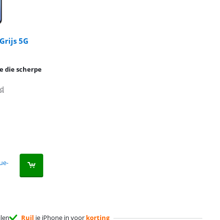
Grijs 5G
e die scherpe
ed
ue-
ilen
Ruil
je iPhone in voor
korting