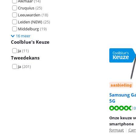
Alkmaar
(
14
)
Cruquius
(
25
)
Leeuwarden
(
18
)
Leiden (NEW)
(
25
)
Middelburg
(
19
)
16 meer
Coolblue's Keuze
Ja
(
11
)
Tweedekans
Ja
(
201
)
aanbieding
Samsung Ga
5G
Beoordeling is 
Beoordeling is 
Beoordeling is 
3
Onze keuze v
smartphone
formaat
|
Cam