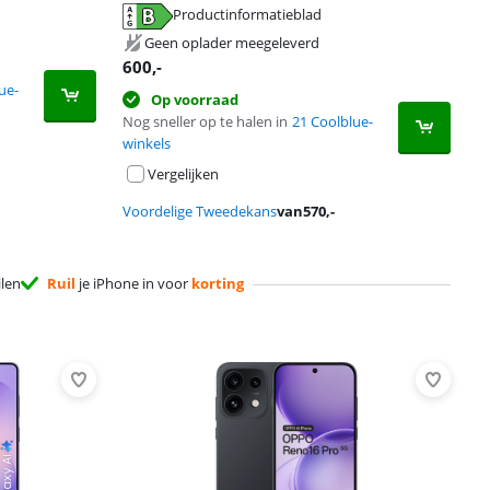
Productinformatieblad
Geen oplader meegeleverd
600
,-
ue-
Op voorraad
Nog sneller op te halen in
21 Coolblue-
winkels
Vergelijken
Voordelige Tweedekans
van
570
,-
ilen
Ruil
je iPhone in voor
korting