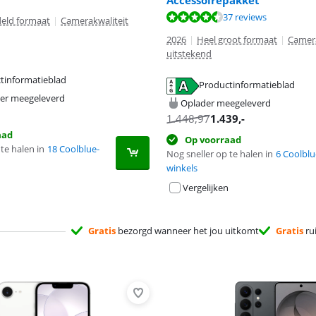
Accessoirepakket
9,4 van de 10, gebaseerd op 37 reviews.
37 reviews
eld formaat
|
Camerakwaliteit
2026
|
Heel groot formaat
|
Camera
uitstekend
tinformatieblad
Productinformatieblad
 tabblad
 tabblad
 tabblad
er meegeleverd
Oplader meegeleverd
1.448,97
1.439
,-
aad
Op voorraad
te halen in
18 Coolblue-
Nog sneller op te halen in
6 Coolblu
winkels
Vergelijken
Gratis
bezorgd wanneer het jou uitkomt
Gratis
ru