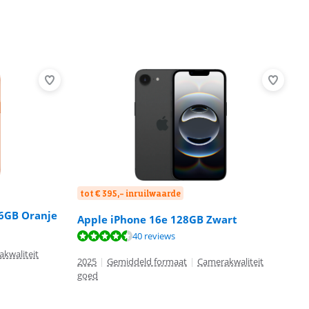
tot € 395,- inruilwaarde
56GB Oranje
Apple iPhone 16e 128GB Zwart
40 reviews
kwaliteit
2025
|
Gemiddeld formaat
|
Camerakwaliteit
goed