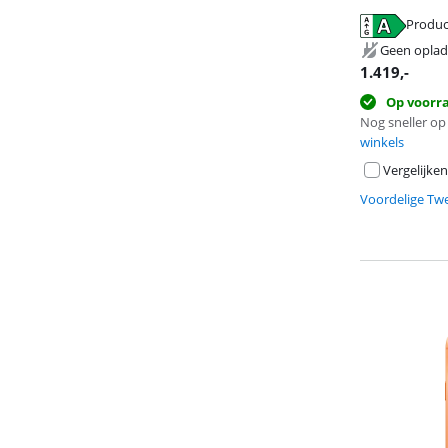
opent in nieuw
Produc
opent in nieuw
opent in nieuw
Geen oplad
1.419
,-
Op voorr
Nog sneller op 
winkels
Vergelijken
Voordelige Tw