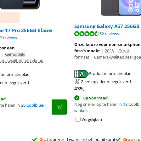
Samsung Galaxy A57 256GB 
ne 17 Pro 256GB Blauw
9,4 van de 10, gebaseerd op 52 reviews.
52 reviews
9,1 van de 10, gebaseerd op 47 reviews.
7 reviews
Onze keuze voor een smartphon
oor een
foto's maakt
|
2026
|
Groot
5
|
Gemiddeld
formaat
|
Camerakwaliteit zeer go
erakwaliteit uitstekend
Productinformatieblad
tinformatieblad
 tabblad
 tabblad
Geen oplader meegeleverd
er meegeleverd
439
,-
Op voorraad
aad
Nog sneller op te halen in
18 Coolbl
te halen in
20 Coolblue-
winkels
Vergelijken
Gratis
bezorgd wanneer het jou uitkomt
Gratis
ru