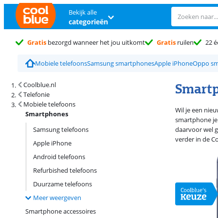
Bekijk alle
categorieën
Gratis
bezorgd wanneer het jou uitkomt
Gratis
ruilen
22 é
Mobiele telefoons
Samsung smartphones
Apple iPhone
Oppo sm
Zoekresultaten en sortering
Smart
Coolblue.nl
Telefonie
Mobiele telefoons
Wil je een nie
Smartphones
smartphone je 
Samsung telefoons
daarvoor wel g
verder in de C
Apple iPhone
Android telefoons
Refurbished telefoons
Duurzame telefoons
Meer weergeven
Smartphone accessoires