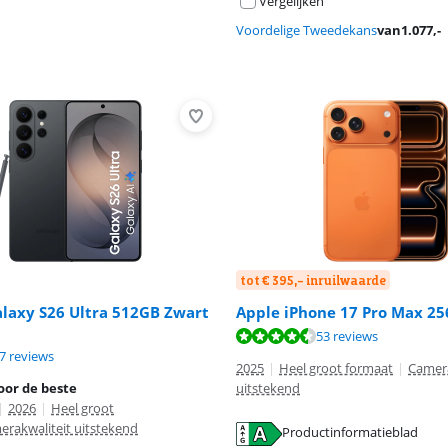
Vergelijken
Voordelige Tweedekans
van
1.077
,-
tot € 395,- inruilwaarde
laxy S26 Ultra 512GB Zwart
Apple iPhone 17 Pro Max 2
9,1 van de 10, gebaseerd op 53 reviews.
53 reviews
8,8 van de 10, gebaseerd op 40 reviews.
9,4 van de 10, gebaseerd op 37 reviews.
7 reviews
2025
|
Heel groot formaat
|
Camera
oor de beste
uitstekend
|
2026
|
Heel groot
erakwaliteit uitstekend
Productinformatieblad