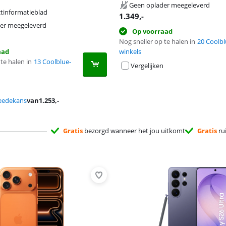
 tabblad
Geen oplader meegeleverd
tinformatieblad
1.349
,-
 tabblad
 tabblad
er meegeleverd
Op voorraad
Nog sneller op te halen in
20 Coolbl
aad
winkels
te halen in
13 Coolblue-
Vergelijken
eedekans
van
1.253
,-
Gratis
bezorgd wanneer het jou uitkomt
Gratis
ru