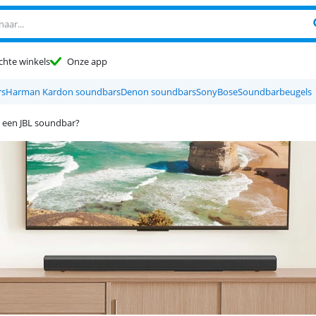
chte winkels
Onze app
rs
Harman Kardon soundbars
Denon soundbars
Sony
Bose
Soundbarbeugels
e een JBL soundbar?