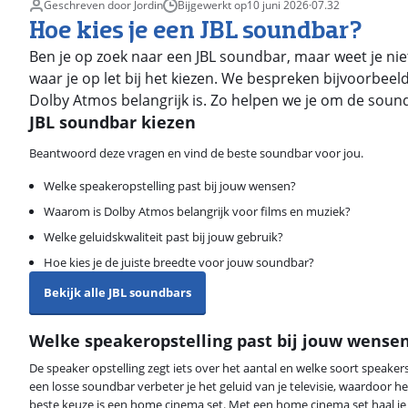
Geschreven door Jordin
Bijgewerkt op
10 juni 2026
·
07.32
Hoe kies je een JBL soundbar?
Ben je op zoek naar een JBL soundbar, maar weet je niet w
waar je op let bij het kiezen. We bespreken bijvoorbee
Dolby Atmos belangrijk is. Zo helpen we je om de soundb
JBL soundbar kiezen
Beantwoord deze vragen en vind de beste soundbar voor jou.
Welke speakeropstelling past bij jouw wensen?
Waarom is Dolby Atmos belangrijk voor films en muziek?
Welke geluidskwaliteit past bij jouw gebruik?
Hoe kies je de juiste breedte voor jouw soundbar?
Bekijk alle JBL soundbars
Welke speakeropstelling past bij jouw wense
De speaker opstelling zegt iets over het aantal en welke soort speakers
een losse soundbar verbeter je het geluid van je televisie, waardoor het
beste keuze is een home cinema set. Met een home cinema set haal j