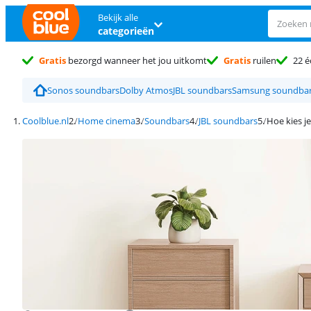
Bekijk alle
categorieën
Gratis
bezorgd wanneer het jou uitkomt
Gratis
ruilen
22 é
Sonos soundbars
Dolby Atmos
JBL soundbars
Samsung soundba
Coolblue.nl
Home cinema
Soundbars
JBL soundbars
Hoe kies j