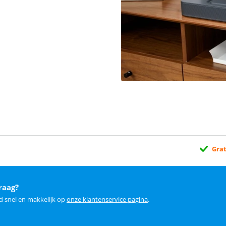
Grat
raag?
d snel en makkelijk op
onze klantenservice pagina
.