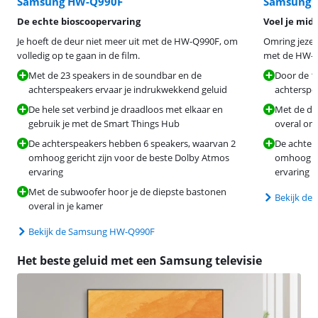
Samsung HW-Q990F
Samsung 
De echte bioscoopervaring
Voel je midd
Je hoeft de deur niet meer uit met de HW-Q990F, om
Omring jezelf 
volledig op te gaan in de film.
met de HW-Q
Met de 23 speakers in de soundbar en de
Door de 1
achterspeakers ervaar je indrukwekkend geluid
achterspea
De hele set verbind je draadloos met elkaar en
Met de dra
gebruik je met de Smart Things Hub
overal om
De achterspeakers hebben 6 speakers, waarvan 2
De achter
omhoog gericht zijn voor de beste Dolby Atmos
omhoog ge
ervaring
ervaring
Met de subwoofer hoor je de diepste bastonen
Bekijk d
overal in je kamer
Bekijk de Samsung HW-Q990F
Het beste geluid met een Samsung televisie