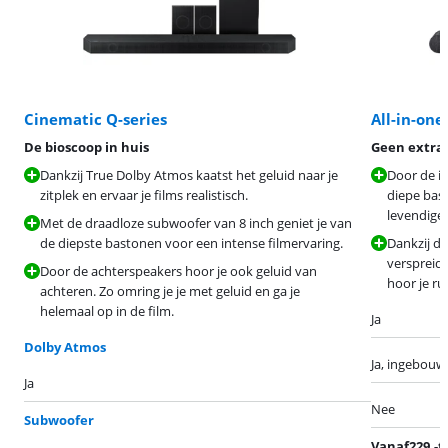
Cinematic Q-series
All-in-one
De bioscoop in huis
Geen extra 
Dankzij True Dolby Atmos kaatst het geluid naar je
Door de i
zitplek en ervaar je films realistisch.
diepe bast
levendiger
Met de draadloze subwoofer van 8 inch geniet je van
de diepste bastonen voor een intense filmervaring.
Dankzij de
verspreidt
Door de achterspeakers hoor je ook geluid van
hoor je rui
achteren. Zo omring je je met geluid en ga je
helemaal op in de film.
Ja
Dolby Atmos
Ja, ingebouw
Ja
Nee
Subwoofer
Vanaf
229
,-
t