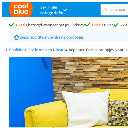
Bekijk alle
categorieën
Gratis
bezorgd wanneer het jou uitkomt
Gratis
ruilen
22 é
Beats hoofdtelefoons
Beats oordopjes
Coolblue.nl
Alle merken
Beats
Reparatie Beats oordopjes, koptel