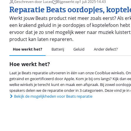
Geschreven door Lucas
Bijgewerkt op
1 juli 2025
·
14.43
Reparatie Beats oordopjes, kopte
Werkt jouw Beats product niet meer zoals eerst? Als erk
een krakend geluid in je oordopjes of koptelefoon hebt
ervoor dat je zo snel mogelijk weer naar muziek luistert
product kan laten repareren.
Hoe werkt het?
Batterij
Geluid
Ander defect?
Hoe werkt het?
Laat je Beats reparatie uitvoeren in één van onze Coolblue winkels. On
getraind en gecertificeerd door Apple. Kom je bij ons langs? Kijk dan e
welke winkels je terecht kunt en maak een afspraak. Bij zowel oordopj
speakers delen we de reparatie onder in 3 categorieën. Deze vind je in d
Bekijk de mogelijkheden voor Beats reparatie