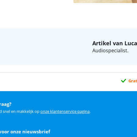
Artikel van Luc
Audiospecialist.
Grat
raag?
d snel en makkelijk op
onze klantenservice pagina
.
voor onze nieuwsbrief