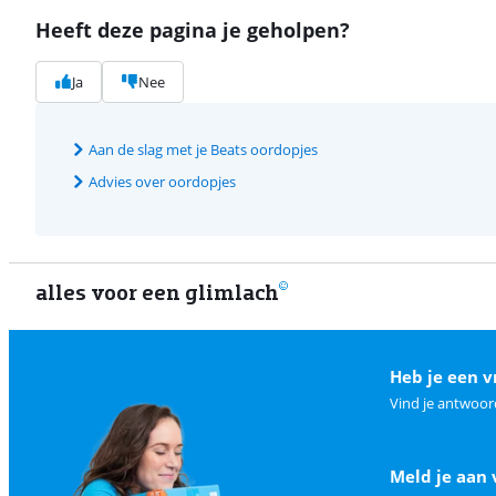
Heeft deze pagina je geholpen?
Ja
Nee
Aan de slag met je Beats oordopjes
Advies over oordopjes
alles voor een glimlach
Heb je een v
Vind je antwoor
Meld je aan 