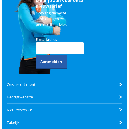
Meld je aan voor onze
nieuwsbrief
Ontvang de beste
aanbiedingen en
persoonlijk advies.
E-mailadres
Aanmelden
Ons assortiment
Bedrijfswebsite
Klantenservice
Zakelijk