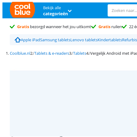
Bekijk alle
categorieën
Gratis
bezorgd wanneer het jou uitkomt
Gratis
ruilen
22 é
Apple iPad
Samsung tablets
Lenovo tablets
Kindertablets
Refurbis
Coolblue.nl
Tablets & e-readers
Tablets
Vergelijk Android met iP