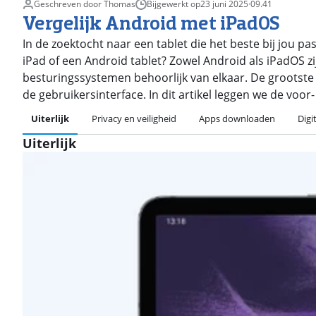
Geschreven door Thomas
Bijgewerkt op
23 juni 2025
·
09.41
Vergelijk Android met iPadOS
In de zoektocht naar een tablet die het beste bij jou pas
iPad of een Android tablet? Zowel Android als iPadOS zi
besturingssystemen behoorlijk van elkaar. De grootste 
de gebruikersinterface. In dit artikel leggen we de voo
Uiterlijk
Privacy en veiligheid
Apps downloaden
Digi
Uiterlijk