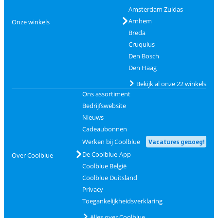
Amsterdam Zuidas
Arnhem
Onze winkels
Breda
Cruquius
Den Bosch
Den Haag
Bekijk al onze 22 winkels
Ons assortiment
Bedrijfswebsite
Nieuws
Cadeaubonnen
Werken bij Coolblue
Vacatures genoeg!
De Coolblue-App
Over Coolblue
Coolblue België
Coolblue Duitsland
Privacy
Toegankelijkheidsverklaring
Alles over Coolblue