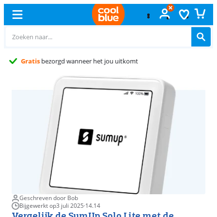
Gratis
ruilen
Geschreven door Bob
Bijgewerkt op
3 juli 2025
·
14.14
Vergelijk de SumUp Solo Lite met de