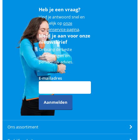
Heb je een vraag?
Vind je antwoord snel en
makkelijk op
onze
klantenservice pagina
.
Meld je aan voor onze
nieuwsbrief
Ontvang de beste
aanbiedingen en
persoonlijk advies.
E-mailadres
Aanmelden
Ons assortiment