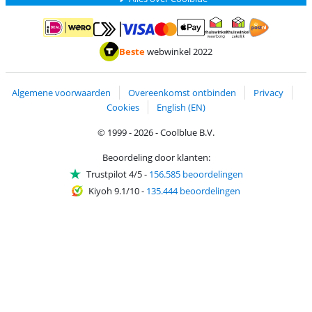
Betalen met MasterCard en Visa via ClickToPay
Betalen met ApplePay
Betalen met iDEAL | Wero
Verzending en 
Thuiswinkel waarborg
Thuiswinkel waarborg
Beste
webwinkel 2022
Algemene voorwaarden
Overeenkomst ontbinden
Privacy
Cookies
English (EN)
© 1999 - 2026 - Coolblue B.V.
Beoordeling door klanten:
Trustpilot 4/5
-
156.585 beoordelingen
Kiyoh 9.1/10
-
135.444 beoordelingen