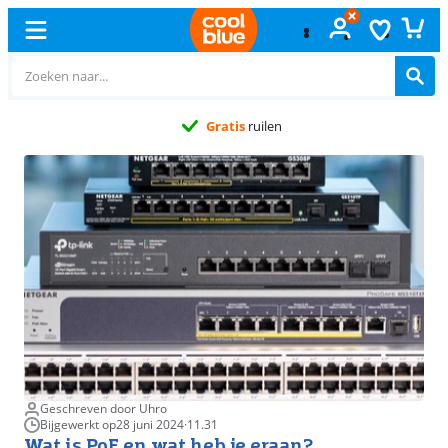
Gratis
ruilen
Geschreven door Uhro
Bijgewerkt op
28 juni 2024
·
11.31
Wat is PoE en wat heb je eraan?