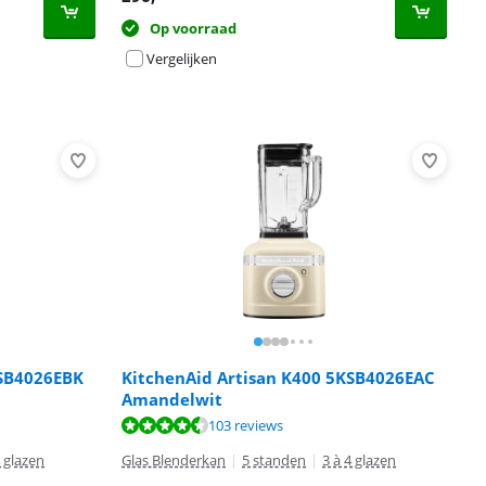
Op voorraad
Vergelijken
KSB4026EBK
KitchenAid Artisan K400 5KSB4026EAC
Amandelwit
103 reviews
4 glazen
Glas Blenderkan
|
5 standen
|
3 à 4 glazen