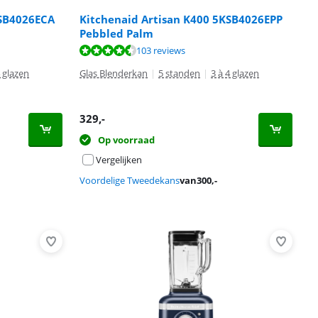
KSB4026ECA
Kitchenaid Artisan K400 5KSB4026EPP
Pebbled Palm
103 reviews
4 glazen
Glas Blenderkan
|
5 standen
|
3 à 4 glazen
329
,-
Op voorraad
Vergelijken
Voordelige Tweedekans
van
300
,-