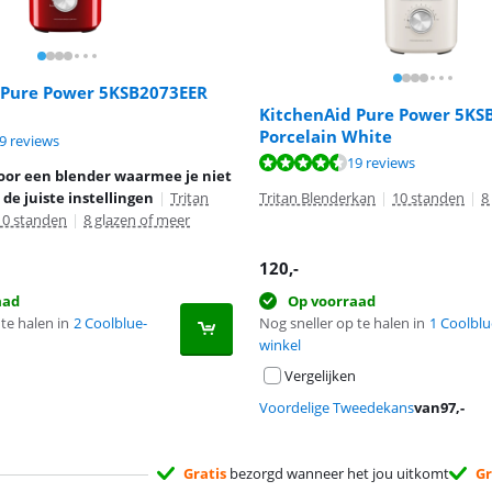
 Pure Power 5KSB2073EER
KitchenAid Pure Power 5KS
Porcelain White
8,9 van de 10, gebaseerd op 19 reviews.
9 reviews
8,9 van de 10, gebaseerd op 19 reviews.
19 reviews
oor een blender waarmee je niet
de juiste instellingen
|
Tritan
Tritan Blenderkan
|
10 standen
|
8
10 standen
|
8 glazen of meer
120
,-
aad
Op voorraad
te halen in
2 Coolblue-
Nog sneller op te halen in
1 Coolblu
winkel
Vergelijken
Voordelige Tweedekans
van
97
,-
Gratis
bezorgd wanneer het jou uitkomt
Gr