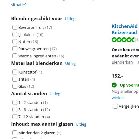
situatie?
Blender geschikt voor
Uitleg
KitchenAid
Bevroren fruit
(
17
)
Keizerrood
IJsblokjes
(
16
)
Beoordeling is 
1
Noten
(
16
)
Beoordeling is 
Rauwe groenten
(
17
)
Onze keuze v
Warme ingrediënten
nadenkt over 
(
16
)
Blenderkan
|
Materiaal blenderkan
Uitleg
Kunststof
(
1
)
132
,-
Tritan
(
4
)
Op voorr
Glas
(
12
)
Nog sneller op 
Aantal standen
Uitleg
winkels
1 - 2 standen
(
1
)
Vergelijken
3 - 6 standen
(
12
)
7 - 12 standen
(
4
)
Inhoud: max aantal glazen
Uitleg
Minder dan 2 glazen
(
1
)