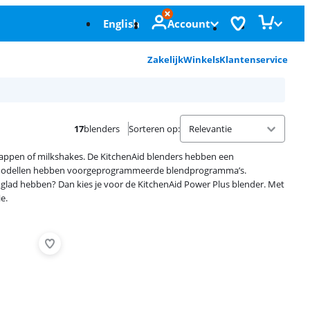
English
Account
Zakelijk
Winkels
Klantenservice
17
blenders
Sorteren op
:
 sappen of milkshakes. De KitchenAid blenders hebben een
 modellen hebben voorgeprogrammeerde blendprogramma’s.
a glad hebben? Dan kies je voor de KitchenAid Power Plus blender. Met
e.
Advertentie