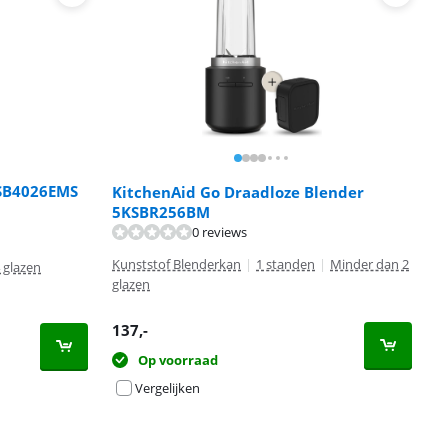
KSB4026EMS
KitchenAid Go Draadloze Blender
5KSBR256BM
0 reviews
Kunststof Blenderkan
|
1 standen
|
Minder dan 2
4 glazen
glazen
137
,-
Op voorraad
Vergelijken