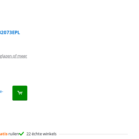
B2073EPL
 glazen of meer
e-
atis
ruilen
22 échte winkels