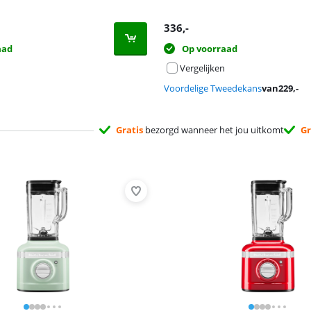
336
,-
aad
Op voorraad
Vergelijken
Voordelige Tweedekans
van
229
,-
Gratis
bezorgd wanneer het jou uitkomt
Gr