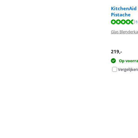
KitchenAid
Pistache
Beoordeling is 
Beoordeling is 
Beoordeling is 
1
Glas Blenderk
219
,-
Op voorr
Vergelijken