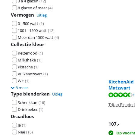
3 à 4 glazen
(
12
)
8 glazen of meer
(
4
)
Vermogen
Uitleg
0 - 500 watt
(
1
)
1001 - 1500 watt
(
12
)
Meer dan 1500 watt
(
4
)
Collectie kleur
Keizerrood
(
1
)
Milkshake
(
1
)
Pistache
(
1
)
Vulkaanzwart
(
1
)
Wit
(
1
)
KitchenAid
Matzwart
8 meer
Type blenderkan
Uitleg
Beoordeling is 
1
Beoordeling is 
Beoordeling is 
Schenkkan
(
16
)
Tritan Blender
Drinkbeker
(
1
)
Draadloos
107
,-
Ja
(
1
)
Nee
(
16
)
Op voorr