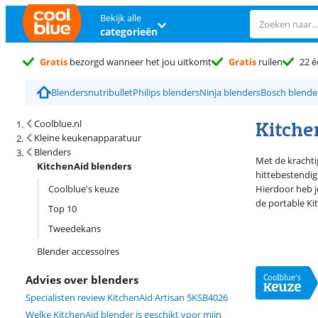
Bekijk alle
categorieën
Gratis
bezorgd wanneer het jou uitkomt
Gratis
ruilen
22 é
Blenders
nutribullet
Philips blenders
Ninja blenders
Bosch blende
Zoekresultaten en sortering
Kitche
Coolblue.nl
Kleine keukenapparatuur
Blenders
Met de krachti
KitchenAid blenders
hittebestendi
Coolblue's keuze
Hierdoor heb j
de portable Ki
Top 10
Tweedekans
Blender accessoires
Advies over blenders
Specialisten review KitchenAid Artisan 5KSB4026
Welke KitchenAid blender is geschikt voor mijn