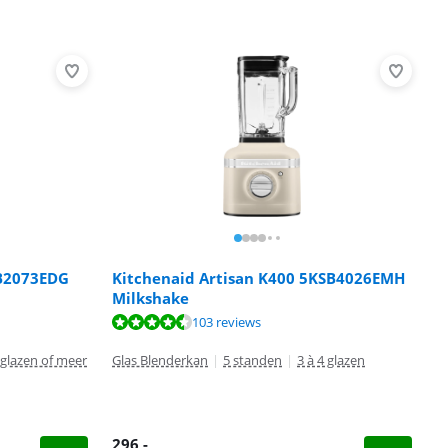
SB2073EDG
Kitchenaid Artisan K400 5KSB4026EMH
Milkshake
103 reviews
 glazen of meer
Glas Blenderkan
|
5 standen
|
3 à 4 glazen
296
,-