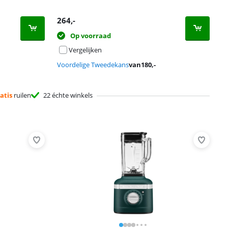
264
,-
Op voorraad
Vergelijken
Voordelige Tweedekans
van
180
,-
atis
ruilen
22 échte winkels