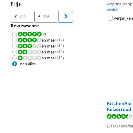
Prijs
Nog sneller op 
winkel
Prijs
€
€
Vergelijken
Reviewscore
(
2
)
Beoordeling is 10 van de 10.
en meer
(
12
)
Beoordeling is 8,0 van de 10.
en meer
(
13
)
Beoordeling is 6,0 van de 10.
en meer
(
13
)
Beoordeling is 4,0 van de 10.
en meer
(
13
)
Beoordeling is 2,0 van de 10.
Toon alles
KitchenAid
Keizerrood
Beoordeling is 
Beoordeling is 
Beoordeling is 
1
Glas Blenderk