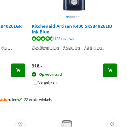
KSB4026EGR
Kitchenaid Artisan K400 5KSB4026EIB
Ink Blue
103 reviews
4 glazen
Glas Blenderkan
|
5 standen
|
3 à 4 glazen
318
,-
Op voorraad
Vergelijken
atis
ruilen
22 échte winkels