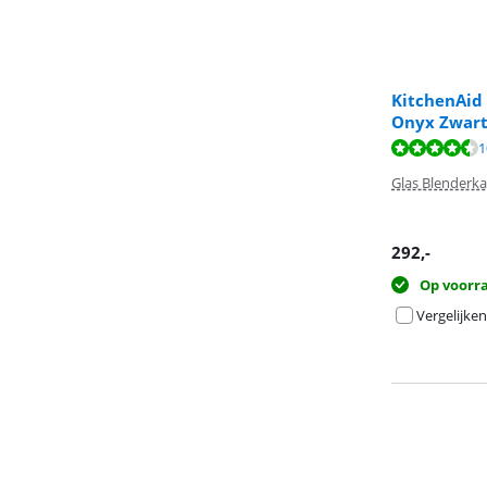
KitchenAid
Onyx Zwar
Beoordeling is 
Beoordeling is 
Beoordeling is 
1
Glas Blenderk
292
,-
Op voorr
Vergelijken