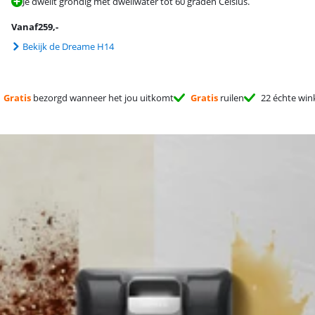
Je dweilt grondig met dweilwater tot 60 graden Celsius.
Vanaf
259
,-
Bekijk de Dreame H14
Gratis
bezorgd wanneer het jou uitkomt
Gratis
ruilen
22 échte win