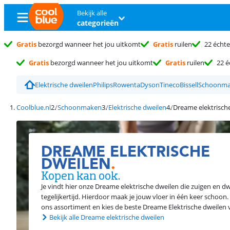
Bekijk alle
categorieën
Gratis
bezorgd wanneer het jou uitkomt
Gratis
ruilen
22 échte
Gratis
bezorgd wanneer het jou uitkomt
Gratis
ruilen
22 é
Elektrische dweilen
Philips
Rowenta
Dyson
Tineco
Bissell
Schoonm
Coolblue.nl
Schoonmaken
Elektrische dweilen
Dreame elektrisch
DREAME ELEKTRISCHE
DWEILEN
.
Kopen kan ook.
Je vindt hier onze Dreame elektrische dweilen die zuigen en d
tegelijkertijd. Hierdoor maak je jouw vloer in één keer schoon.
ons assortiment en kies de beste Dreame Elektrische dweilen 
Bekijk alle Dreame elektrische dweilen