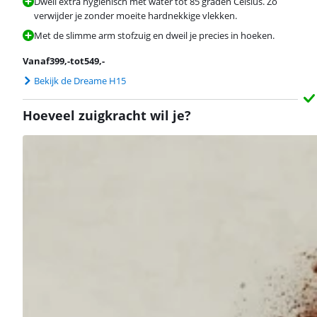
Dweil extra hygiënisch met water tot 85 graden Celsius. Zo
verwijder je zonder moeite hardnekkige vlekken.
Met de slimme arm stofzuig en dweil je precies in hoeken.
Vanaf
399
,-
tot
549
,-
Bekijk de Dreame H15
Hoeveel zuigkracht wil je?