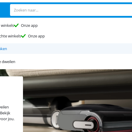
 winkels
Onze app
chte winkels
Onze app
aken
e dweilen
weilen
 Bekijk
voor jou.