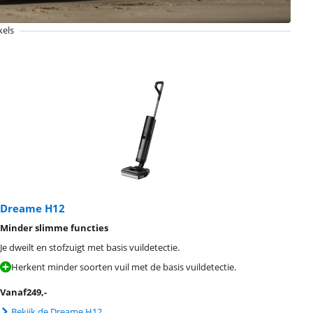
kels
Dreame H12
Minder slimme functies
Je dweilt en stofzuigt met basis vuildetectie.
Herkent minder soorten vuil met de basis vuildetectie.
Vanaf
249
,-
Bekijk de Dreame H12