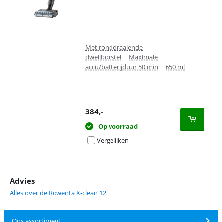
Met ronddraaiende
dweilborstel
|
Maximale
accu/batterijduur 50 min
|
650 ml
384
,-
Op voorraad
Vergelijken
Advies
Alles over de Rowenta X-clean 12
Ons assortiment