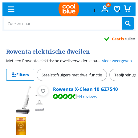
Gratis
ruilen
Rowenta elektrische dweilen
Met een Rowenta elektrische dweil verwijder je nat én droog vuil van harde vloeren in één beweging. Deze apparaten combineren zuigkracht met een ronddraaiende dweilborstel. Zo haal je stof, modder en vloeistoffen tegelijk van de vloer. De modellen zijn snoerloos en handig voor de grondige schoonmaakklus. Denk aan schoonmaakrondes na het koken of als je huisdieren met natte poten binnenlopen. Je kiest uit de Rowenta X-Clean series de beste Rowenta vloerreiniger voor jou. Let bij het kiezen op de functies van het basisstation. Sommige stations drogen de dweilborstel bijvoorbeeld voor je.
Meer weergeven
Filters
Steelstofzuigers met dweilfunctie
Tapijtreinige
Rowenta X-Clean 10 GZ7540
Beoordeling is 8,6 van de 10, gebaseerd op 44 reviews.
44 reviews