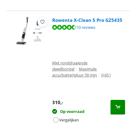
Rowenta X-Clean 5 Pro GZ5435
Beoordeling is 9,1 van de 10, gebaseerd op 10 reviews.
10 reviews
Met ronddraaiende
dweilborstel
|
Maximale
accu/batterijduur 50 min
|
0,65 l
310
,-
Op voorraad
Vergelijken