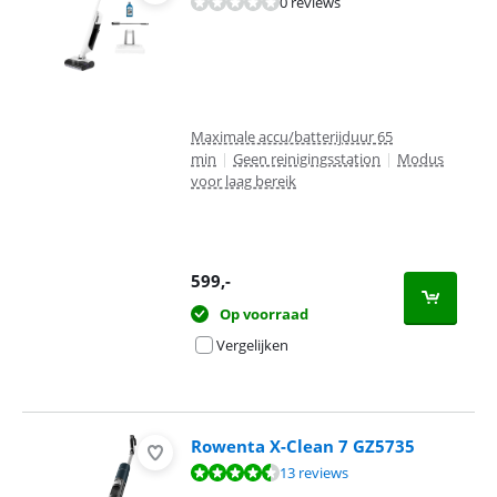
0 reviews
Maximale accu/batterijduur 65
min
|
Geen reinigingsstation
|
Modus
voor laag bereik
599
,-
Op voorraad
Vergelijken
Rowenta X-Clean 7 GZ5735
Beoordeling is 8,5 van de 10, gebaseerd op 13 reviews.
13 reviews