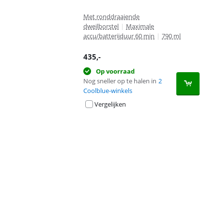
Met ronddraaiende
dweilborstel
|
Maximale
accu/batterijduur 60 min
|
790 ml
435
,-
Op voorraad
Nog sneller op te halen in
2
Coolblue-winkels
Vergelijken
Advertentie