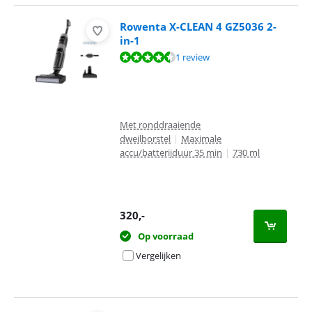
Rowenta X-CLEAN 4 GZ5036 2-
in-1
Beoordeling is 9,0 van de 10, gebaseerd op 1 review.
1 review
Met ronddraaiende
dweilborstel
|
Maximale
accu/batterijduur 35 min
|
730 ml
320
,-
Op voorraad
Vergelijken