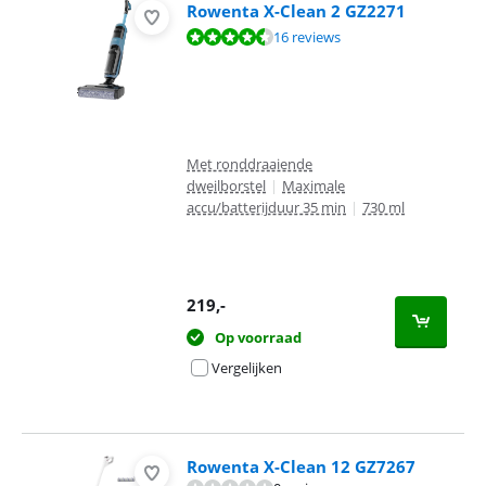
Rowenta X-Clean 2 GZ2271
Beoordeling is 8,8 van de 10, gebaseerd op 16 reviews.
16 reviews
Met ronddraaiende
dweilborstel
|
Maximale
accu/batterijduur 35 min
|
730 ml
219
,-
Op voorraad
Vergelijken
Rowenta X-Clean 12 GZ7267