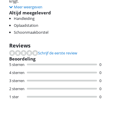
krijgt.
Meer weergeven
Altijd meegeleverd
Handleiding
Oplaadstation
Schoonmaakborstel
Reviews
Schrijf de eerste review
Beoordeling
5 sterren
0
4 sterren
0
3 sterren
0
2 sterren
0
1 ster
0