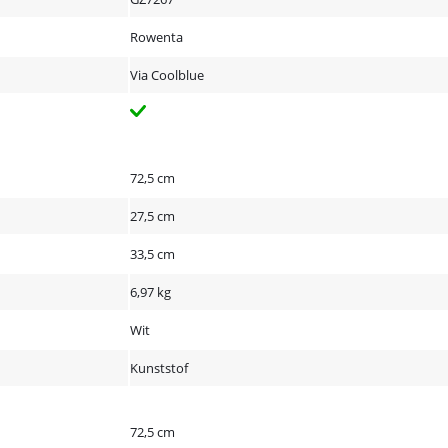
Rowenta
Via Coolblue
72,5 cm
27,5 cm
33,5 cm
6,97 kg
Wit
Kunststof
72,5 cm