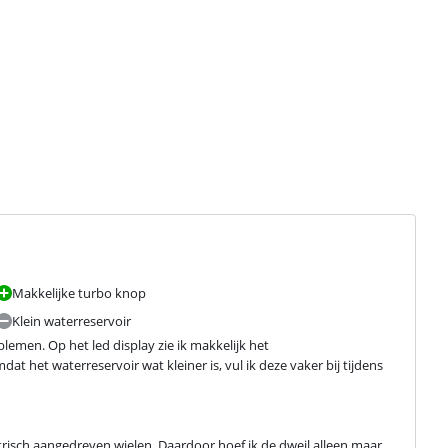
Makkelijke turbo knop
Klein waterreservoir
emen. Op het led display zie ik makkelijk het 
het waterreservoir wat kleiner is, vul ik deze vaker bij tijdens 
trisch aangedreven wielen. Daardoor hoef ik de dweil alleen maar 