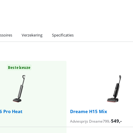
ssoires
Verzekering
Specificaties
Beste keuze
6 Pro Heat
Dreame H15 Mix
549
,-
799
,-
Adviesprijs Dreame