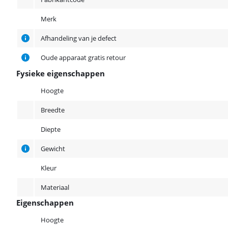
Merk
Afhandeling van je defect
Oude apparaat gratis retour
Fysieke eigenschappen
Fysieke eigenschappen
Hoogte
Breedte
Diepte
Gewicht
Kleur
Materiaal
Eigenschappen
Eigenschappen
Hoogte