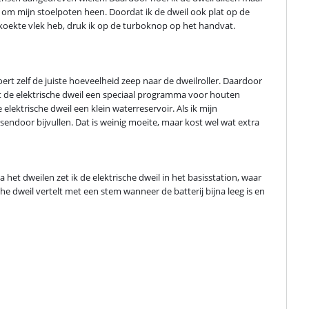
om mijn stoelpoten heen. Doordat ik de dweil ook plat op de 
koekte vlek heb, druk ik op de turboknop op het handvat. 
rt zelf de juiste hoeveelheid zeep naar de dweilroller. Daardoor 
eft de elektrische dweil een speciaal programma voor houten 
lektrische dweil een klein waterreservoir. Als ik mijn 
door bijvullen. Dat is weinig moeite, maar kost wel wat extra 
 het dweilen zet ik de elektrische dweil in het basisstation, waar 
e dweil vertelt met een stem wanneer de batterij bijna leeg is en 