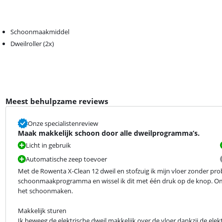
Schoonmaakmiddel
Dweilroller (2x)
Meest behulpzame reviews
Onze specialistenreview
Maak makkelijk schoon door alle dweilprogramma’s.
Licht in gebruik
Automatische zeep toevoer
Met de Rowenta X-Clean 12 dweil en stofzuig ik mijn vloer zonder probl
schoonmaakprogramma en wissel ik dit met één druk op de knop. Omdat 
het schoonmaken.
Makkelijk sturen

Ik beweeg de elektrische dweil makkelijk over de vloer dankzij de elek