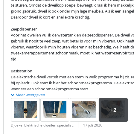
te sturen. Omdat de dweilkop soepel beweegt, draai ik hem makkelijk 
grond gebruik, dweil ik ook onder mijn lage meubels. Als ik een aange
Daardoor dweil ik kort en snel extra krachtig.
Zeepdispenser

Voor het dweilen vul ik de watertank en de zeepdispenser. De dweil voe
gebruik ik nooit te veel zeep, wat beter is voor mijn vloeren. Ook he
vloeren, waardoor ik mijn houten vloeren niet beschadig. Wel heeft de e
tweekamerappartement schoonmaak, moet ik het waterreservoir tussen
tijd.
Basisstation

De elektrische dweil vertelt met een stem in welk programma hij zit. Na
hij oplaadt. Ook start ik hier het schoonmaakprogramma. De elektrisch
wanneer een schoonmaakprogramma start.
Meer weergeven
Beoordeling door:
Datum:
Djoeke. Elektrische dweilen specialist.
17 juli 2026