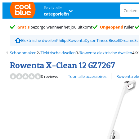
Bekijk alle
categorieën
Gratis
bezorgd wanneer het jou uitkomt
Ongeopend
ruilen
Elektrische dweilen
Philips
Rowenta
Dyson
Tineco
Bissell
Dreame
S
Schoonmaken
Elektrische dweilen
Rowenta elektrische dweilen
X
Rowenta X-Clean 12 GZ7267
Bekijk alle
0 reviews
Toon alle accessoires
Rowenta ele