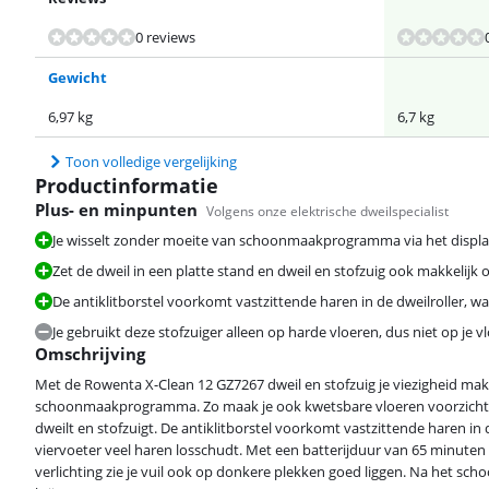
Beoordeling is 7,4 van de 10, gebaseerd op 2 reviews.
Beoordeling is 8,1 van de 10, gebaseerd op 9 reviews.
0 reviews
Gewicht
6,97 kg
6,7 kg
Toon volledige vergelijking
Productinformatie
Plus- en minpunten
Volgens onze elektrische dweilspecialist
Je wisselt zonder moeite van schoonmaakprogramma via het displa
Zet de dweil in een platte stand en dweil en stofzuig ook makkelijk
De antiklitborstel voorkomt vastzittende haren in de dweilroller, wa
Je gebruikt deze stofzuiger alleen op harde vloeren, dus niet op je vl
Omschrijving
Met de Rowenta X-Clean 12 GZ7267 dweil en stofzuig je viezigheid makke
schoonmaakprogramma. Zo maak je ook kwetsbare vloeren voorzichtig
dweilt en stofzuigt. De antiklitborstel voorkomt vastzittende haren in d
viervoeter veel haren losschudt. Met een batterijduur van 65 minuten
verlichting zie je vuil ook op donkere plekken goed liggen. Na het sch