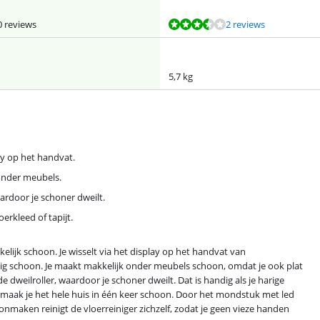
0 reviews
2 reviews
5,7 kg
y op het handvat.
 onder meubels.
ardoor je schoner dweilt.
oerkleed of tapijt.
lijk schoon. Je wisselt via het display op het handvat van
 schoon. Je maakt makkelijk onder meubels schoon, omdat je ook plat
e dweilroller, waardoor je schoner dweilt. Dat is handig als je harige
 maak je het hele huis in één keer schoon. Door het mondstuk met led
oonmaken reinigt de vloerreiniger zichzelf, zodat je geen vieze handen