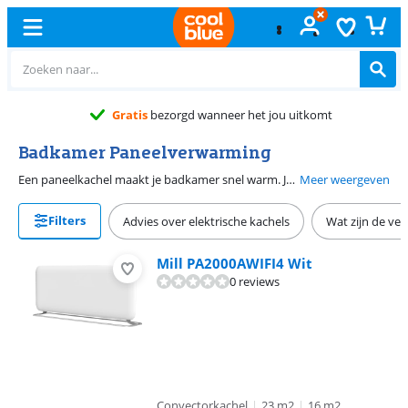
Gratis
bezorgd wanneer het jou uitkomt
Badkamer Paneelverwarming
Een paneelkachel maakt je badkamer snel warm. Je hangt hem aan de muur, zodat de vloer vrij blijft. De kachel geeft directe warmte en werkt veilig in een vochtige ruimte. Je kiest uit verschillende maten, die bij jouw badkamer past. Zo voelt de ruimte warm aan na het douchen.
Meer weergeven
Filters
Advies over elektrische kachels
Wat zijn de ver
Mill PA2000AWIFI4 Wit
0 reviews
Convectorkachel
|
23 m2
|
16 m2