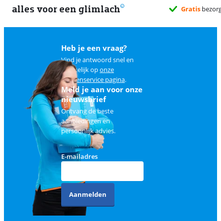
alles voor een glimlach
Gratis
bezorg
Heb je een vraag?
Vind je antwoord snel en
makkelijk op
onze
klantenservice pagina
.
Meld je aan voor onze
nieuwsbrief
Ontvang de beste
aanbiedingen en
persoonlijk advies.
E-mailadres
Aanmelden