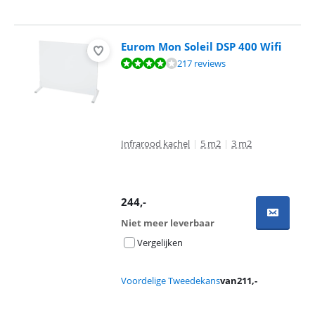
Eurom Mon Soleil DSP 400 Wifi
Beoordeling is 7,8 van de 10, gebaseerd op 217 reviews.
217 reviews
Infrarood kachel
|
5 m2
|
3 m2
244
,-
Niet meer leverbaar
Vergelijken
Voordelige Tweedekans
van
211
,-