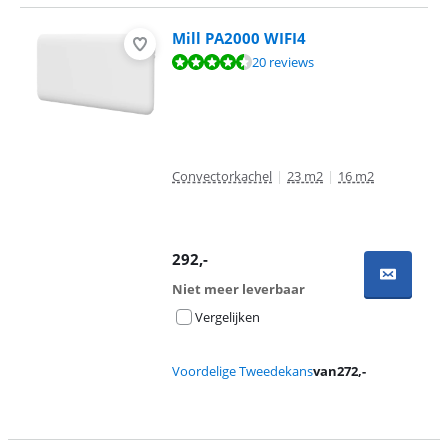
Mill PA2000 WIFI4
Beoordeling is 8,7 van de 10, gebaseerd op 20 reviews.
20 reviews
Convectorkachel
|
23 m2
|
16 m2
292
,-
Niet meer leverbaar
Vergelijken
Voordelige Tweedekans
van
272
,-