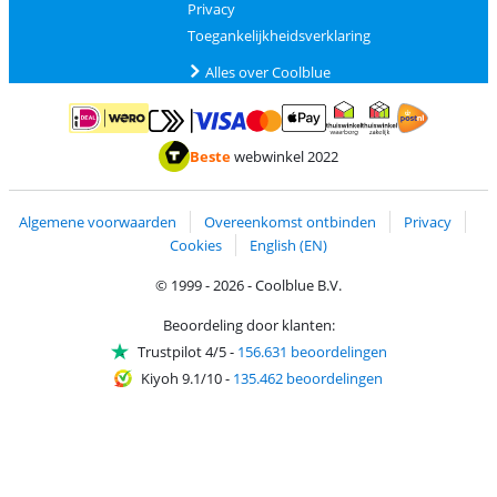
Privacy
Toegankelijkheidsverklaring
Alles over Coolblue
Betalen met MasterCard en Visa via ClickToPay
Betalen met ApplePay
Betalen met iDEAL | Wero
Verzending en 
Thuiswinkel waarborg
Thuiswinkel waarborg
Beste
webwinkel 2022
Algemene voorwaarden
Overeenkomst ontbinden
Privacy
Cookies
English (EN)
© 1999 - 2026 - Coolblue B.V.
Beoordeling door klanten:
Trustpilot 4/5
-
156.631 beoordelingen
Kiyoh 9.1/10
-
135.462 beoordelingen