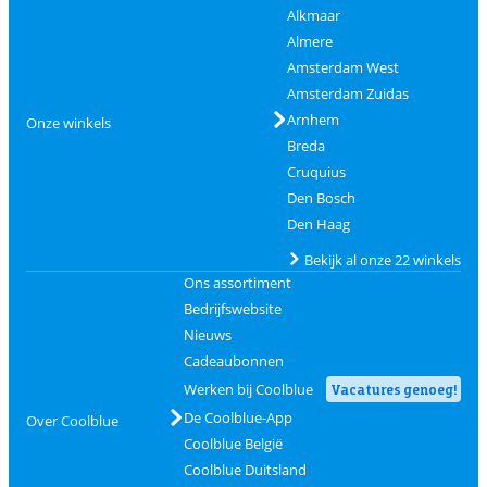
Alkmaar
Almere
Amsterdam West
Amsterdam Zuidas
Arnhem
Onze winkels
Breda
Cruquius
Den Bosch
Den Haag
Bekijk al onze 22 winkels
Ons assortiment
Bedrijfswebsite
Nieuws
Cadeaubonnen
Werken bij Coolblue
Vacatures genoeg!
De Coolblue-App
Over Coolblue
Coolblue België
Coolblue Duitsland