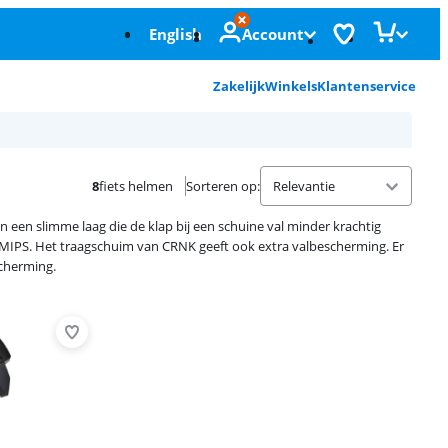
English
Account
Zakelijk
Winkels
Klantenservice
8
fiets helmen
Sorteren op
:
 een slimme laag die de klap bij een schuine val minder krachtig
ie MIPS. Het traagschuim van CRNK geeft ook extra valbescherming. Er
scherming.
Advertentie