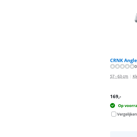
CRNK Angler
0
57 - 63 cm
|
Kl
169
,-
Op voorr
Vergelijken