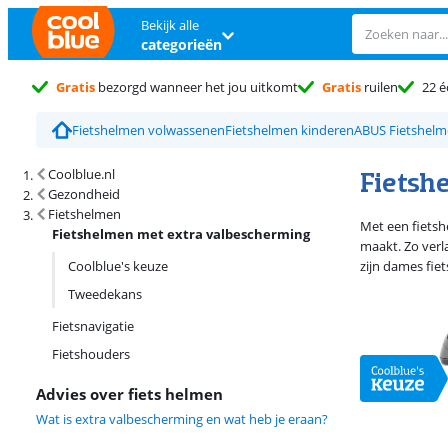
Bekijk alle
categorieën
Gratis
bezorgd wanneer het jou uitkomt
Gratis
ruilen
22 é
Fietshelmen volwassenen
Fietshelmen kinderen
ABUS Fietshel
Zoekresultaten en sortering
Fietsh
Coolblue.nl
Gezondheid
Fietshelmen
Met een fietsh
Fietshelmen met extra valbescherming
maakt. Zo verl
Coolblue's keuze
zijn dames fie
Tweedekans
Fietsnavigatie
Fietshouders
Advies over fiets helmen
Wat is extra valbescherming en wat heb je eraan?