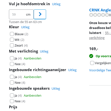
Vul je hoofdomtrek in
Uitleg
CRNK Angle
cm
0
Tussen de 55 en 63 cm
Onze keuze v
Kleur
Uitleg
draadloos bel
luistert
|
55 -
Blauw
(
2
)
verlichting
Wit
(
2
)
Zwart
(
4
)
169
,-
Met verlichting
Uitleg
Op voorr
Ja
Aanbevolen
(
4
)
Vergelijken
Nee
(
4
)
Ingebouwde richtingaanwijzer
Uitleg
Voordelige Tw
Ja
Aanbevolen
(
4
)
Nee
(
4
)
Ingebouwde speakers
Uitleg
Ja
Aanbevolen
(
4
)
Nee
(
4
)
Prijs