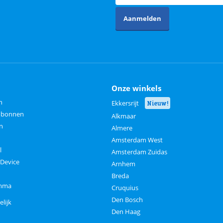
Aanmelden
Onze winkels
n
Ekkersrijt
Nieuw!
aubonnen
Alkmaar
n
Almere
Amsterdam West
l
Amsterdam Zuidas
 Device
Arnhem
Breda
amma
Cruquius
Den Bosch
elijk
Den Haag