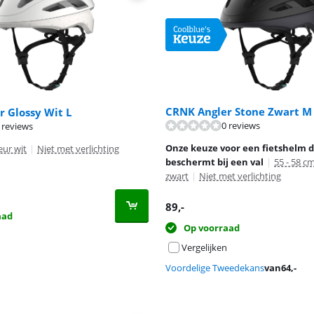
CRNK Angler Stone Zwart M
 Glossy Wit L
0 reviews
 reviews
Onze keuze voor een fietshelm d
eur wit
|
Niet met verlichting
beschermt bij een val
|
55 - 58 c
zwart
|
Niet met verlichting
89
,-
aad
Op voorraad
Vergelijken
Voordelige Tweedekans
van
64
,-