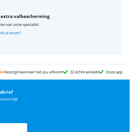
 extra valbescherming
ies van onze specialist.
eb je eraan?
is
bezorgd wanneer het jou uitkomt
22 échte winkels
Onze app
sbrief
ersoonlijk