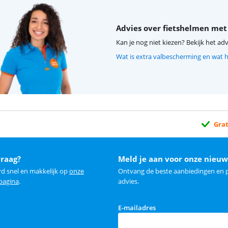
Advies over fietshelmen met
Kan je nog niet kiezen? Bekijk het adv
Wat is extra valbescherming en wat h
Grat
vraag?
Meld je aan voor onze nieuw
rd snel en makkelijk op
onze
Ontvang de beste aanbiedingen en p
 pagina
.
advies.
E-mailadres