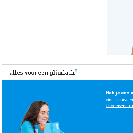
alles voor een glimlach
Heb je een 
Vind je antwoo
klantenservice