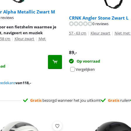
r Alpha Metallic Zwart M
CRNK Angler Stone Zwart L
 reviews
0 reviews
oor een fietshelm waarmee je
t, navigeert en muziek
57 - 63 cm
|
Kleur zwart
|
Niet met 
 58 cm
|
Kleur zwart
|
Met
89
,-
Op voorraad
aad
Vergelijken
eedekans
van
118
,-
Gratis
bezorgd wanneer het jou uitkomt
Gratis
ruilen