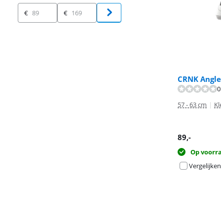
Prijs
€
€
CRNK Angler
0
57 - 63 cm
|
Kl
89
,-
Op voorr
Vergelijken