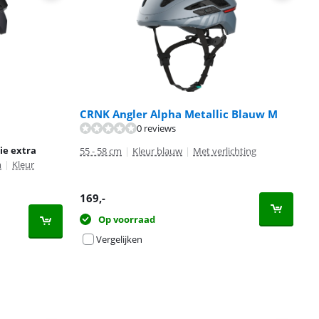
CRNK Angler Alpha Metallic Blauw M
0 reviews
ie extra
55 - 58 cm
|
Kleur blauw
|
Met verlichting
m
|
Kleur
169
,-
Op voorraad
Vergelijken