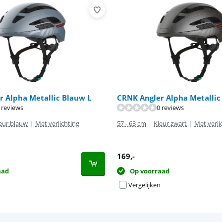
 Alpha Metallic Blauw L
CRNK Angler Alpha Metallic
 reviews
0 reviews
eur blauw
|
Met verlichting
57 - 63 cm
|
Kleur zwart
|
Met verli
169
,-
aad
Op voorraad
Vergelijken