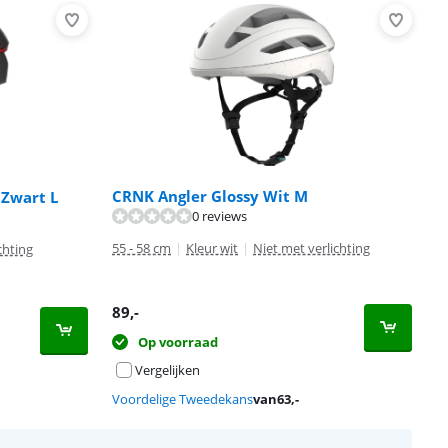
CRNK Angler Glossy Wit M
 Zwart L
0 reviews
55 - 58 cm
|
Kleur wit
|
Niet met verlichting
chting
89
,-
Op voorraad
Vergelijken
Voordelige Tweedekans
van
63
,-