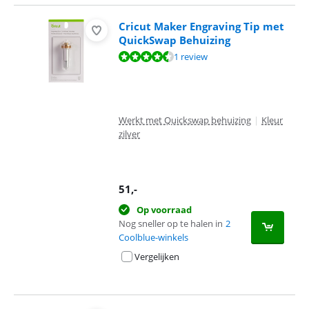
Cricut Maker Engraving Tip met
QuickSwap Behuizing
Beoordeling is 8,7 van de 10, gebaseerd op 1 review.
1 review
Werkt met Quickswap behuizing
|
Kleur
zilver
51
,-
Op voorraad
Nog sneller op te halen in
2
Coolblue-winkels
Vergelijken