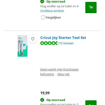
Op voorraad
Nog sneller op te halen in
4
Coolblue-winkels
Vergelijken
Cricut Joy Starter Tool Set
Beoordeling is 9,3 van de 10, gebaseerd op 10 reviews.
10 reviews
Geen werkt met Quickswap
behuizing
|
Kleur wit
19,99
Op voorraad
Nog sneller op te halen in
2