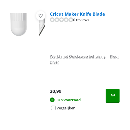
Cricut Maker Knife Blade
0 reviews
Werkt met Quickswap behuizing
|
Kleur
zilver
20,99
Op voorraad
Vergelijken
Advertentie