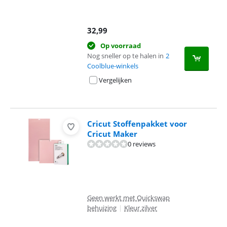
32,99
Op voorraad
Nog sneller op te halen in
2
Coolblue-winkels
Vergelijken
Cricut Stoffenpakket voor
Cricut Maker
0 reviews
Geen werkt met Quickswap
behuizing
|
Kleur zilver