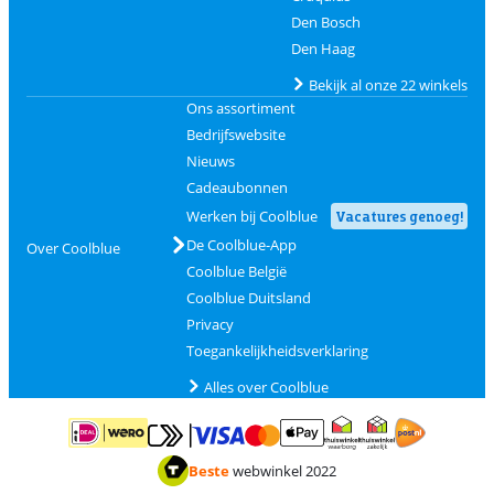
Den Bosch
Den Haag
Bekijk al onze 22 winkels
Ons assortiment
Bedrijfswebsite
Nieuws
Cadeaubonnen
Werken bij Coolblue
Vacatures genoeg!
De Coolblue-App
Over Coolblue
Coolblue België
Coolblue Duitsland
Privacy
Toegankelijkheidsverklaring
Alles over Coolblue
Betalen met MasterCard en Visa via ClickToPay
Betalen met ApplePay
Betalen met iDEAL | Wero
Verzending en 
Thuiswinkel waarborg
Thuiswinkel waarborg
Beste
webwinkel 2022