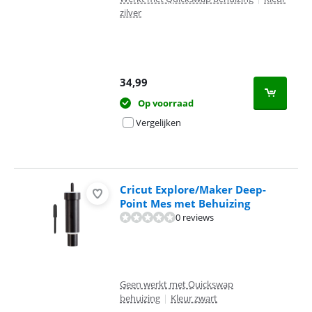
zilver
34,99
Op voorraad
Vergelijken
Cricut Explore/Maker Deep-
Point Mes met Behuizing
0 reviews
Geen werkt met Quickswap
behuizing
|
Kleur zwart