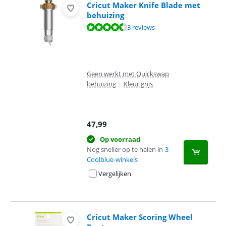
Cricut Maker Knife Blade met
behuizing
Beoordeling is 8,7 van de 10, gebaseerd op 3 reviews.
3 reviews
Geen werkt met Quickswap
behuizing
|
Kleur grijs
47,99
Op voorraad
Nog sneller op te halen in
3
Coolblue-winkels
Vergelijken
Cricut Maker Scoring Wheel