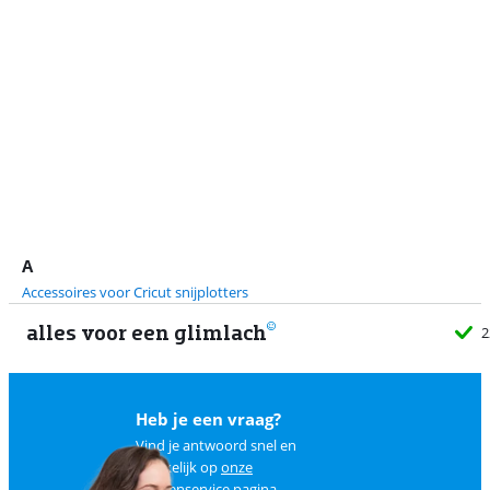
A
Accessoires voor Cricut snijplotters
alles voor een glimlach
2
Heb je een vraag?
Vind je antwoord snel en
makkelijk op
onze
klantenservice pagina
.