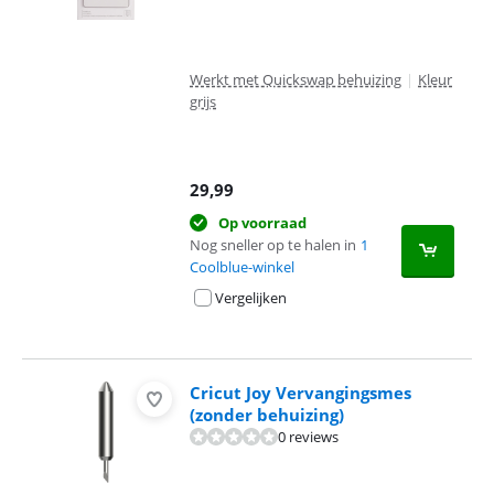
Werkt met Quickswap behuizing
|
Kleur
grijs
29,99
Op voorraad
Nog sneller op te halen in
1
Coolblue-winkel
Vergelijken
Cricut Joy Vervangingsmes
(zonder behuizing)
0 reviews