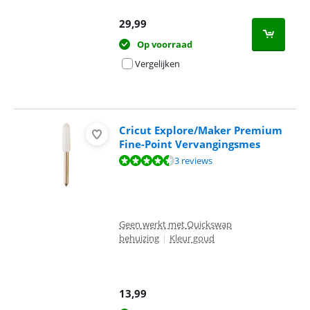
29,99
Op voorraad
Vergelijken
Cricut Explore/Maker Premium
Fine-Point Vervangingsmes
Beoordeling is 9,3 van de 10, gebaseerd op 3 reviews.
3 reviews
Geen werkt met Quickswap
behuizing
|
Kleur goud
13,99