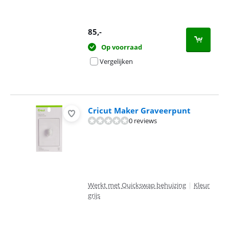
85
,-
Op voorraad
Vergelijken
Cricut Maker Graveerpunt
0 reviews
Werkt met Quickswap behuizing
|
Kleur
grijs