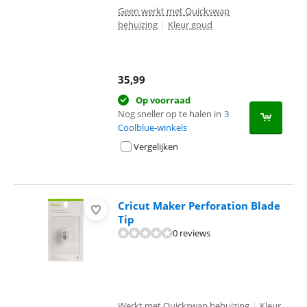
Geen werkt met Quickswap
behuizing
|
Kleur goud
35,99
Op voorraad
Nog sneller op te halen in
3
Coolblue-winkels
Vergelijken
Cricut Maker Perforation Blade
Tip
0 reviews
Werkt met Quickswap behuizing
|
Kleur