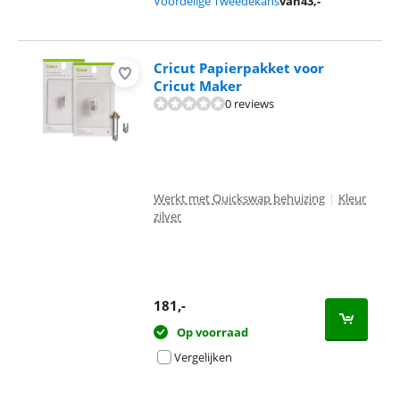
Voordelige Tweedekans
van
43
,-
Cricut Papierpakket voor
Cricut Maker
0 reviews
Werkt met Quickswap behuizing
|
Kleur
zilver
181
,-
Op voorraad
Vergelijken