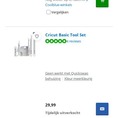
Coolblue-winkels
Vergelijken
Cricut Basic Tool Set
Beoordeling is 9,8 van de 10, gebaseerd op 4 reviews.
4 reviews
Geen werkt met Quickswap
behuizing
|
Kleur meerkleurig
29,99
Tijdelijk uitverkocht