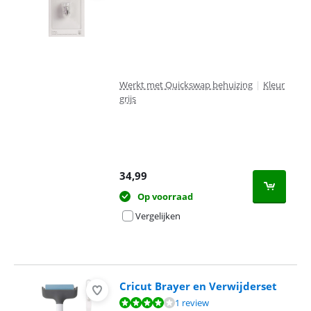
Werkt met Quickswap behuizing
|
Kleur
grijs
34,99
Op voorraad
Vergelijken
Cricut Brayer en Verwijderset
Beoordeling is 8,0 van de 10, gebaseerd op 1 review.
1 review