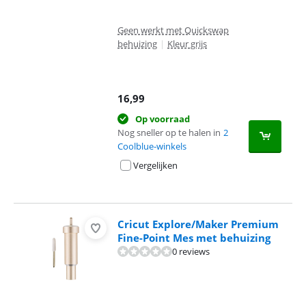
Geen werkt met Quickswap
behuizing
|
Kleur grijs
16,99
Op voorraad
Nog sneller op te halen in
2
Coolblue-winkels
Vergelijken
Cricut Explore/Maker Premium
Fine-Point Mes met behuizing
0 reviews