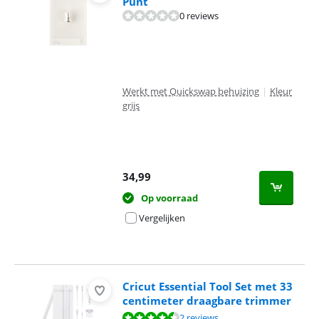
Punt
0 reviews
Werkt met Quickswap behuizing
|
Kleur
grijs
34,99
Op voorraad
Vergelijken
Cricut Essential Tool Set met 33
centimeter draagbare trimmer
Beoordeling is 8,7 van de 10, gebaseerd op 2 reviews.
2 reviews