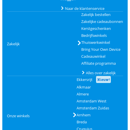
Naar de klantenservice
Zakelijk bestellen
Zakelijke cadeaubonnen
Kerstgeschenken
Bedrijfswinkels
Thuiswerkwinkel
Zakelijk
Bring Your Own Device
Cadeauwinkel
Affiliate programma
Alles over zakelijk
Ekkersrijt
Nieuw!
Alkmaar
Almere
Amsterdam West
Amsterdam Zuidas
Arnhem
Onze winkels
Breda
Cruquius