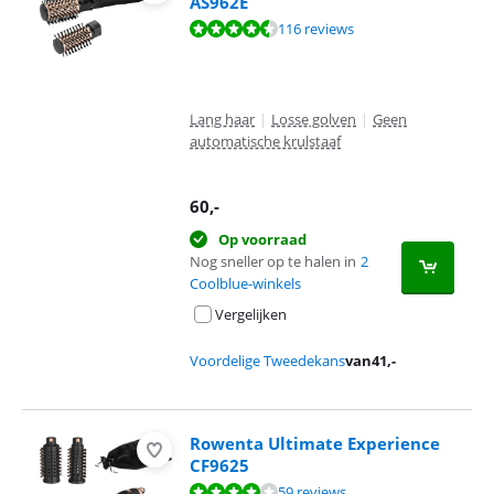
AS962E
Beoordeling is 8,7 van de 10, gebaseerd op 116 reviews.
116 reviews
Lang haar
|
Losse golven
|
Geen
automatische krulstaaf
60
,-
Op voorraad
Nog sneller op te halen in
2
Coolblue-winkels
Vergelijken
Voordelige Tweedekans
van
41
,-
Rowenta Ultimate Experience
CF9625
Beoordeling is 8,2 van de 10, gebaseerd op 59 reviews.
59 reviews