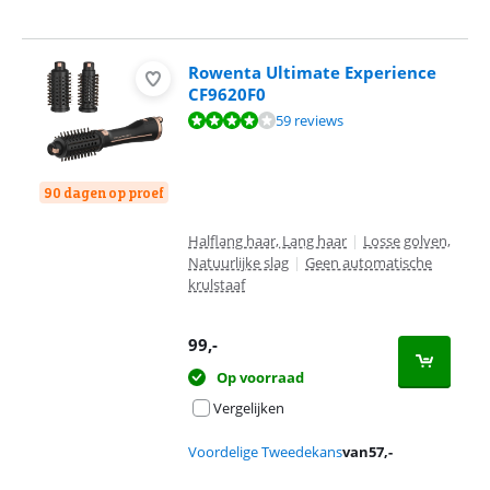
Rowenta Ultimate Experience
CF9620F0
Beoordeling is 8,2 van de 10, gebaseerd op 59 reviews.
59 reviews
90 dagen op proef
Halflang haar, Lang haar
|
Losse golven,
Natuurlijke slag
|
Geen automatische
krulstaaf
99
,-
Op voorraad
Vergelijken
Voordelige Tweedekans
van
57
,-