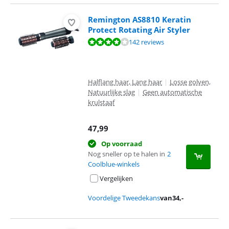
Remington AS8810 Keratin
Protect Rotating Air Styler
Beoordeling is 8,4 van de 10, gebaseerd op 142 reviews.
142 reviews
Halflang haar, Lang haar
|
Losse golven,
Natuurlijke slag
|
Geen automatische
krulstaaf
47,99
Op voorraad
Nog sneller op te halen in
2
Coolblue-winkels
Vergelijken
Voordelige Tweedekans
van
34
,-