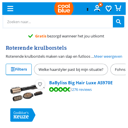
Gratis
bezorgd wanneer het jou uitkomt
Roterende krulborstels
Roterende krulborstels maken van slap en futloos haar een mooi volumineuse coupe. De warme luchtstroom in combinatie met de roterende borstel zorgt voor een lift van het haar. Sommige föhnborstels beschikken over verschillende warmtestanden, zodat je deze goed aan kunt passen op jouw haar. Een roterende föhnborstel is dus ideaal om iedere dag je haar leven in te blazen.
Meer weergeven
Filters
Welke haarstyler past bij mijn situatie?
Fohns
BaByliss Big Hair Luxe AS970E
Beoordeling is 8,8 van de 10, gebaseerd op 276 reviews.
276 reviews