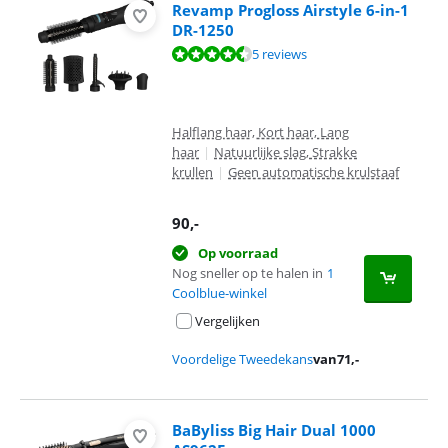
Revamp Progloss Airstyle 6-in-1
DR-1250
Beoordeling is 9,2 van de 10, gebaseerd op 5 reviews.
5 reviews
Halflang haar, Kort haar, Lang
haar
|
Natuurlijke slag, Strakke
krullen
|
Geen automatische krulstaaf
90
,-
Op voorraad
Nog sneller op te halen in
1
Coolblue-winkel
Vergelijken
Voordelige Tweedekans
van
71
,-
BaByliss Big Hair Dual 1000