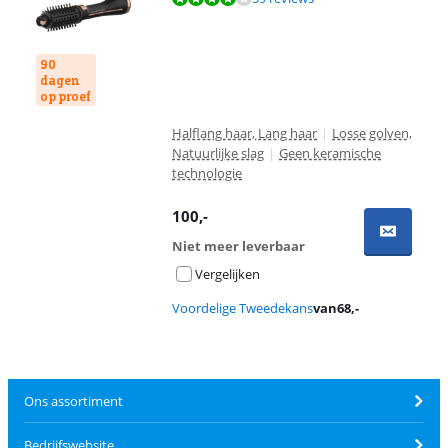
90
dagen
op proef
Halflang haar, Lang haar
|
Losse golven,
Natuurlijke slag
|
Geen keramische
technologie
100
,-
Niet meer leverbaar
Vergelijken
Voordelige Tweedekans
van
68
,-
Ons assortiment
Bedrijfswebsite