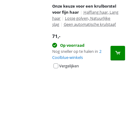
Onze keuze voor een krulborstel
voor fijn haar
|
Halflang haar, Lang
haar
|
Losse golven, Natuurlijke
slag
|
Geen automatische krulstaaf
71
,-
Op voorraad
Nog sneller op te halen in
2
Coolblue-winkels
Vergelijken
Advertentie