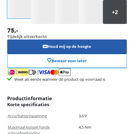
Selecteer een optie
75
,-
Tijdelijk uitverkocht
Houd mij op de hoogte
Bewaar voor later
Weet als eerste wanneer dit product op voorraad is
Productinformatie
Korte specificaties
Accu/batterijspanning
3,6 V
Maximaal koppel harde
4,5 Nm
schroefverbinding