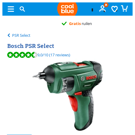
Gratis
ruilen
PSR Select
Bosch PSR Select
Beoordeling is 9,0 van de 10, gebaseerd op 17 reviews.
9,0
/10
(17 reviews)