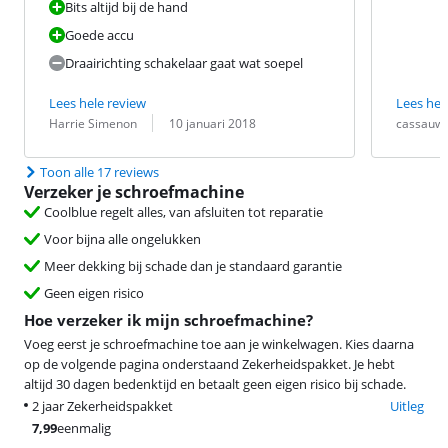
Bits altijd bij de hand
Goede accu
Draairichting schakelaar gaat wat soepel
Lees hele review
Lees hel
Beoordeling door:
Datum:
Beoordeling 
Datum:
Harrie Simenon
10 januari 2018
cassauw
Toon alle 17 reviews
Verzeker je schroefmachine
Coolblue regelt alles, van afsluiten tot reparatie
Voor bijna alle ongelukken
Meer dekking bij schade dan je standaard garantie
Geen eigen risico
Hoe verzeker ik mijn schroefmachine?
Voeg eerst je schroefmachine toe aan je winkelwagen. Kies daarna
op de volgende pagina onderstaand Zekerheidspakket. Je hebt
altijd 30 dagen bedenktijd en betaalt geen eigen risico bij schade.
2 jaar Zekerheidspakket
Uitleg
7,99
eenmalig