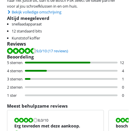
naar het juiste bit, dan is de Bosch PSR Select de ideale partner
voor al jou schroefklussen in en om huis.
Bekijk volledige omschrijving
Altijd meegeleverd
snellaadapparaat
12 standaard bits
Kunststof koffer
Reviews
Beoordeling is 9,0 van de 10, gebaseerd op 17 reviews.
9,0
/10
(17 reviews)
Beoordeling
5 sterren
12
4 sterren
4
3 sterren
1
2 sterren
0
1 ster
0
Meest behulpzame reviews
Beoordeling is 8,0 van de 10.
Beoordeling i
8,0
/10
Erg tevreden met deze aankoop.
bosch