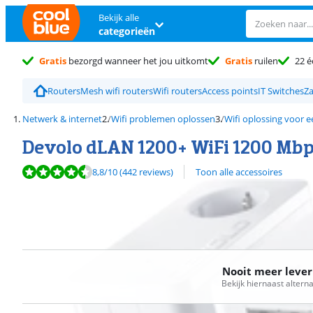
Bekijk alle
categorieën
Gratis
bezorgd wanneer het jou uitkomt
Gratis
ruilen
22 é
Routers
Mesh wifi routers
Wifi routers
Access points
IT Switches
Za
Netwerk & internet
Wifi problemen oplossen
Wifi oplossing voor e
Devolo dLAN 1200+ WiFi 1200 Mbp
Beoordeling is 8,8 van de 10, gebaseerd op 442 reviews.
8,8
/10
(442 reviews)
Toon alle accessoires
Nooit meer leve
Bekijk hiernaast altern