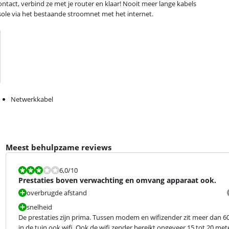
ntact, verbind ze met je router en klaar! Nooit meer lange kabels
sole via het bestaande stroomnet met het internet.
Netwerkkabel
Meest behulpzame reviews
Beoordeling is 6,0 van de 10.
6,0
/10
Prestaties boven verwachting en omvang apparaat ook.
overbrugde afstand
snelheid
De prestaties zijn prima. Tussen modem en wifizender zit meer dan 6
in de tuin ook wifi. Ook de wifi zender bereikt ongeveer 15 tot 20 meter