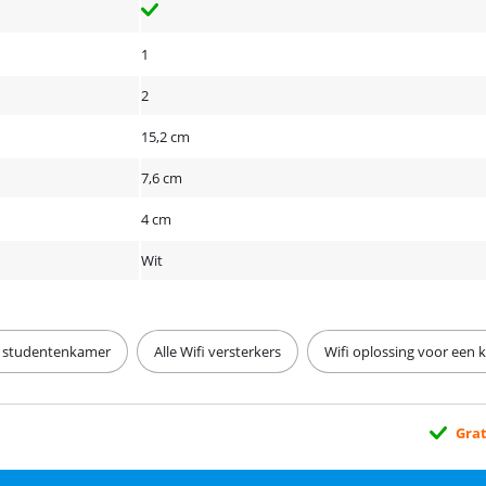
1
2
15,2 cm
7,6 cm
4 cm
Wit
en studentenkamer
Alle Wifi versterkers
Wifi oplossing voor een 
Grat