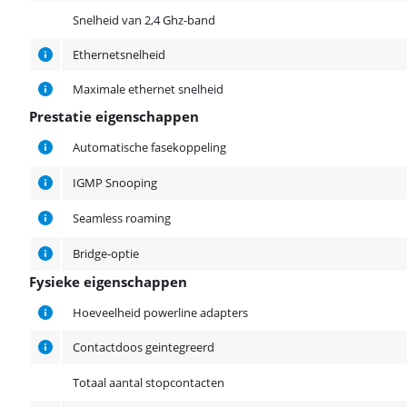
Snelheid van 2,4 Ghz-band
Ethernetsnelheid
Maximale ethernet snelheid
Prestatie eigenschappen
Prestatie eigenschappen
Automatische fasekoppeling
IGMP Snooping
Seamless roaming
Bridge-optie
Fysieke eigenschappen
Fysieke eigenschappen
Hoeveelheid powerline adapters
Contactdoos geintegreerd
Totaal aantal stopcontacten