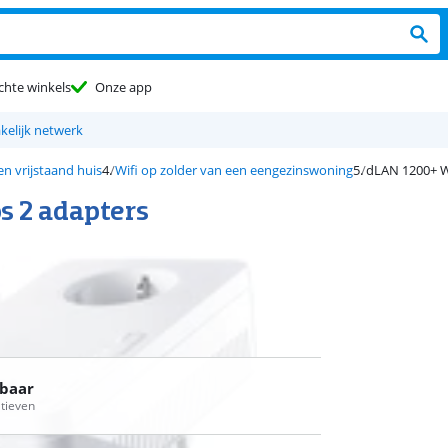
chte winkels
Onze app
kelijk netwerk
en vrijstaand huis
Wifi op zolder van een eengezinswoning
dLAN 1200+ W
s 2 adapters
rbaar
atieven