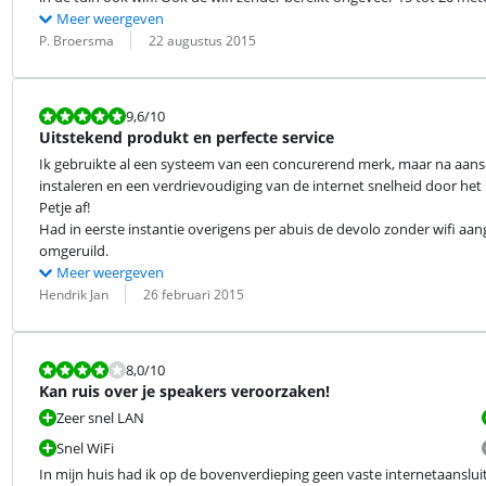
Meer weergeven
Beoordeling door:
Datum:
P. Broersma
22 augustus 2015
Beoordeling is 9,6 van de 10.
9,6
/10
Uitstekend produkt en perfecte service
Ik gebruikte al een systeem van een concurerend merk, maar na aansch
instaleren en een verdrievoudiging van de internet snelheid door het h
Petje af!

Had in eerste instantie overigens per abuis de devolo zonder wifi aa
omgeruild.
Meer weergeven
Beoordeling door:
Datum:
Hendrik Jan
26 februari 2015
Beoordeling is 8,0 van de 10.
8,0
/10
Kan ruis over je speakers veroorzaken!
Zeer snel LAN
Snel WiFi
In mijn huis had ik op de bovenverdieping geen vaste internetaansluitin