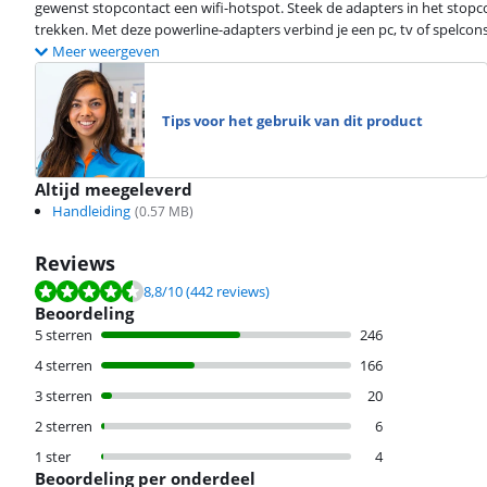
gewenst stopcontact een wifi-hotspot. Steek de adapters in het stopco
trekken. Met deze powerline-adapters verbind je een pc, tv of spelcon
Meer weergeven
Tips voor het gebruik van dit product
Altijd meegeleverd
Handleiding
(
0.57
MB)
Reviews
Beoordeling is 8,8 van de 10, gebaseerd op 442 reviews.
8,8
/10
(442 reviews)
Beoordeling
5 sterren
246
4 sterren
166
3 sterren
20
2 sterren
6
1 ster
4
Beoordeling per onderdeel