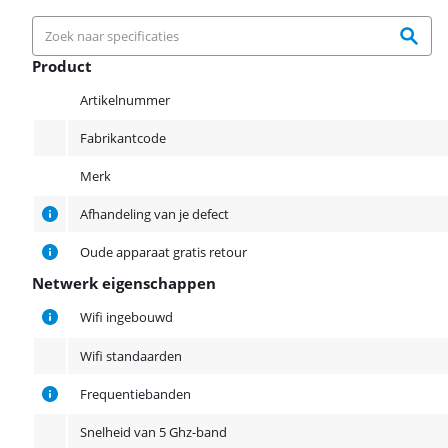
Product
Product
Artikelnummer
Fabrikantcode
Merk
Afhandeling van je defect
Oude apparaat gratis retour
Netwerk eigenschappen
Netwerk eigenschappen
Wifi ingebouwd
Wifi standaarden
Frequentiebanden
Snelheid van 5 Ghz-band