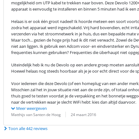
mogelijkheid om UTP kabel te trekken naar boven. Deze Devolo 1200+ S
apparaat is eenvoudig te installeren en binnen 5 minuten had ik een z
Helaas is er ook één groot nadeel! Ik hoorde meteen een soort voortd
zodra het apparaat werd ingeschakeld. Vrij hard bovendien, echt irrit
verzenden via het stroomnetwerk in je huis, dus een bepaalde mate van 
Maar toch... gezien de hoge prijs had ik dit niet verwacht. Zowel de De
niet aan liggen. Ik gebruik een Adcom voor- en eindversterker en Dy
frequenties kunnen gebruiken? Frequenties die überhaupt niet opge
Uiteindelijk heb ik nu de Devolo op een andere groep moeten aansluite
Hoewel helaas nog steeds hoorbaar als je je oor echt direct voor de s
Voor iedereen die deze Devolo (of een homeplug van een ander merk) o
Misschien zal het in jouw situatie niet aan de orde zijn, of totaal onh
thuis goed te testen voordat je de verpakking en het bonnetje weggoo
naar de vertrekken waar je slecht WiFi hebt: kies dan altijd daarvoor.
Meer weergeven
Beoordeling door:
Datum:
Matthijs van Santen de Hoog
24 maart 2016
Toon alle 442 reviews