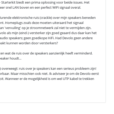
tarterkit biedt een prima oplossing voor beide issues. Het 
eer snel LAN boven en een perfect WiFi signaal overal.
urende elektronische ruis (crackle) over mijn speakers beneden 
ant. Homeplugs zoals deze moeten uiteraard het signaal 
'vervuiling' op je stroomnetwerk zal niet te vermijden zijn. 
volo als mijn (eind-) versterker zijn goed geaard dus daar kan het 
naudio speakers; geen goedkope HiFi. Had Devolo geen andere 
pakt kunnen worden door versterkers?
n wat de ruis over de speakers aanzienlijk heeft verminderd. 
peaker houdt...
verweegt: ruis over je speakers kan een serieus probleem zijn! 
oorbaar. Maar misschien ook niet. Ik adviseer je om de Devolo eerst 
it. Wanneer er de mogelijkheid is om wel UTP kabel te trekken 