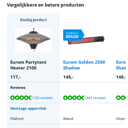
Vergelijkbare en betere producten
Huidig product
Eurom Partytent
Eurom Golden 2500
Euro
Heater 2100
Shadow
Shad
117
,-
148
,-
148
,-
Reviews
Beoordeling is 9,3 van de 10, gebaseerd op 150 reviews.
Beoordeling is 9,1 van de 10, gebaseerd op 343 reviews.
Beoordeling is 9,1 van de 10, gebaseerd op 85 reviews.
Beoordeling is 8,7 van de 10, gebaseerd op 4 reviews.
Beoordeling is 8,7 van de 10, gebaseerd op 4 reviews.
150 reviews
343 reviews
Montage oppervlak
Plafond
Wand
Vloer