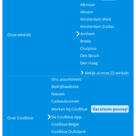
Alkmaar
Almere
Amsterdam West
Amsterdam Zuidas
Arnhem
Onze winkels
Breda
Cruquius
Den Bosch
Den Haag
Bekijk al onze 22 winkels
Ons assortiment
Bedrijfswebsite
Nieuws
Cadeaubonnen
Werken bij Coolblue
Vacatures genoeg!
De Coolblue-App
Over Coolblue
Coolblue België
Coolblue Duitsland