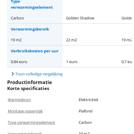
Type
verwarmingselement
Carbon
Golden Shadow
Golde
Verwarmingsbereik
19 m2
22 m2
19 m2
Verbruikskosten per uur
0,84 euro
1 euro
0,7 eur
Toon volledige vergelijking
Productinformatie
Korte specificaties
Warmtebron
Elektriciteit
Montage oppervlak
Plafond
Type verwarmingselement
Carbon
Verwarmingsbereik
19 m2