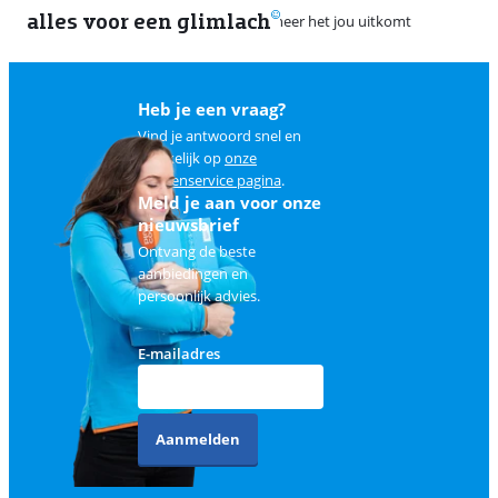
alles voor een glimlach
2
Heb je een vraag?
Vind je antwoord snel en
makkelijk op
onze
klantenservice pagina
.
Meld je aan voor onze
nieuwsbrief
Ontvang de beste
aanbiedingen en
persoonlijk advies.
E-mailadres
Aanmelden