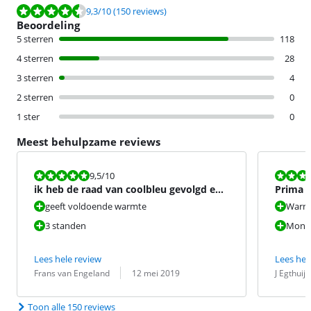
Beoordeling is 9,3 van de 10, gebaseerd op 150 reviews.
9,3
/10
(150 reviews)
Beoordeling
5 sterren
118
4 sterren
28
3 sterren
4
2 sterren
0
1 ster
0
Meest behulpzame reviews
Beoordeling is 9,5 van de 10.
Beoordeling i
9,5
/10
ik heb de raad van coolbleu gevolgd en
Prima p
heb er gelijk twee
geeft voldoende warmte
Warmt
3 standen
Monta
Lees hele review
Lees hel
Beoordeling door:
Datum:
Beoordeling 
Datum:
Frans van Engeland
12 mei 2019
J Egthuij
Toon alle 150 reviews