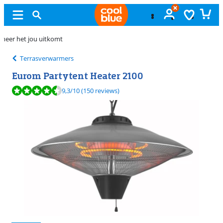
Gratis
ruilen
Terrasverwarmers
Eurom Partytent Heater 2100
Beoordeling is 9,3 van de 10, gebaseerd op 150 reviews.
9,3
/10
(150 reviews)