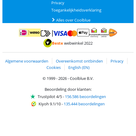
Privacy
Toegankelijkheidsverklaring
Alles over Coolblue
Betalen met MasterCard en Visa via ClickToPay
Betalen met ApplePay
Betalen met iDEAL | Wero
Verzending en 
Thuiswinkel waarborg
Thuiswinkel waarborg
Beste
webwinkel 2022
Algemene voorwaarden
Overeenkomst ontbinden
Privacy
Cookies
English (EN)
© 1999 - 2026 - Coolblue B.V.
Beoordeling door klanten:
Trustpilot 4/5
-
156.586 beoordelingen
Kiyoh 9.1/10
-
135.444 beoordelingen