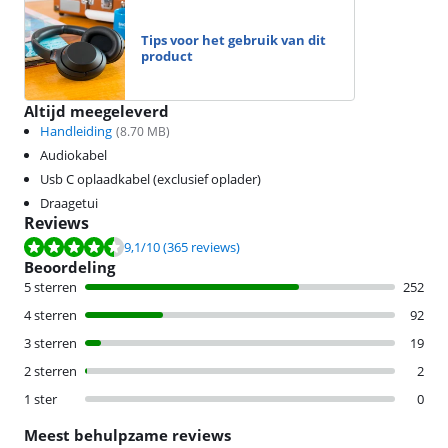
Tips voor het gebruik van dit
product
Altijd meegeleverd
Handleiding
(
8.70
MB)
Audiokabel
Usb C oplaadkabel (exclusief oplader)
Draagetui
Reviews
Beoordeling is 9,1 van de 10, gebaseerd op 365 reviews.
9,1
/10
(365 reviews)
Beoordeling
5 sterren
252
4 sterren
92
3 sterren
19
2 sterren
2
1 ster
0
Meest behulpzame reviews