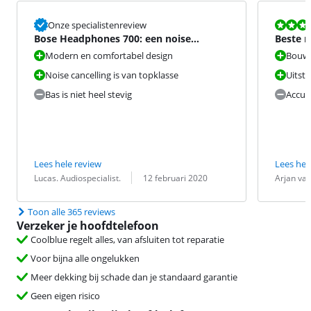
Beoordeling i
Onze specialistenreview
Bose Headphones 700: een noise
Beste n
cancelling uitblinker
dit mo
Modern en comfortabel design
Bouwk
Noise cancelling is van topklasse
Uitste
Bas is niet heel stevig
Accud
Lees hele review
Lees hel
Beoordeling door:
Datum:
Beoordeling 
Datum:
Lucas. Audiospecialist.
12 februari 2020
Arjan van
Toon alle 365 reviews
Verzeker je hoofdtelefoon
Coolblue regelt alles, van afsluiten tot reparatie
Voor bijna alle ongelukken
Meer dekking bij schade dan je standaard garantie
Geen eigen risico