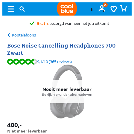
neer het jou uitkomt
Koptelefoons
Bose Noise Cancelling Headphones 700
Zwart
Beoordeling is 9,1 van de 10, gebaseerd op 365 reviews.
9,1
/10
(365 reviews)
Nooit meer leverbaar
Bekijk hieronder alternatieven
400
,-
Niet meer leverbaar