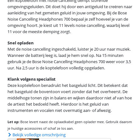
Een koptelefoon met noise cancelling dempt storende
omgevingsgeluiden. Dit doet hij door een antigeluid te creëren naar
aanleiding van het gemeten geluid in jouw omgeving. Bij de Bose
Noise Cancelling Headphones 700 bepaal je zelf hoeveel je van de
omgeving hoort. Je kiest uit 11 levels noise cancelling, waarbij level
11 voor de meeste demping zorgt.
Snel opladen
Met de noise cancelling ingeschakeld, luister je 20 uur naar muziek.
Wanneer de batterij leeg is, laad je hem snel op. Na 15 minuten
gebruik je de Bose Noise Cancelling Headphones 700 weer voor 3,5
uur. Na 2,5 uur is de koptelefoon volledig opgeladen.
Klank volgens specialist
Deze koptelefoon benadrukt het basgeluid licht. Dit betekent dat
het basgeluid de boventoon voert zonder dat het overheerst. De
middelhoge tonen zijn in balans en wijken daardoor niet af van hoe
de artiest het bedoeld heeft. Hierdoor is het geluid van
instrumenten en vocalen niet overmatig aan- of afwezig.
Let op:
Bose levert naast de oplaadkabel geen oplader mee. Gebruik daarom
je huidige accessoires of schaf ze los aan.
Bekijk volledige omschrijving