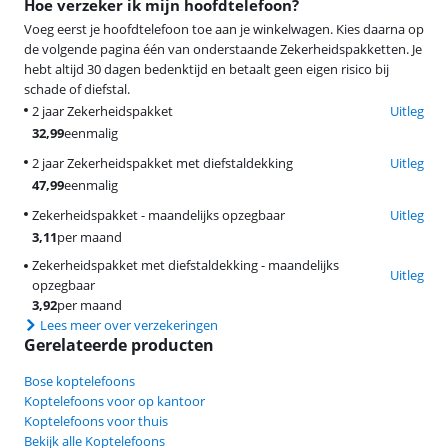
Hoe verzeker ik mijn hoofdtelefoon?
Voeg eerst je hoofdtelefoon toe aan je winkelwagen. Kies daarna op
de volgende pagina één van onderstaande Zekerheidspakketten. Je
hebt altijd 30 dagen bedenktijd en betaalt geen eigen risico bij
schade of diefstal.
2 jaar Zekerheidspakket
Uitleg
32,99
eenmalig
2 jaar Zekerheidspakket met diefstaldekking
Uitleg
47,99
eenmalig
Zekerheidspakket - maandelijks opzegbaar
Uitleg
3,11
per maand
Zekerheidspakket met diefstaldekking - maandelijks
Uitleg
opzegbaar
3,92
per maand
Lees meer over verzekeringen
Gerelateerde producten
Bose koptelefoons
Koptelefoons voor op kantoor
Koptelefoons voor thuis
Bekijk alle Koptelefoons