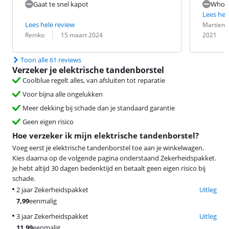
Gaat te snel kapot
Who n
Lees hel
Beoordeling 
Datum:
Lees hele review
Martien 
Beoordeling door:
Datum:
Remko
15 maart 2024
2021
Toon alle 61 reviews
Verzeker je elektrische tandenborstel
Coolblue regelt alles, van afsluiten tot reparatie
Voor bijna alle ongelukken
Meer dekking bij schade dan je standaard garantie
Geen eigen risico
Hoe verzeker ik mijn elektrische tandenborstel?
Voeg eerst je elektrische tandenborstel toe aan je winkelwagen.
Kies daarna op de volgende pagina onderstaand Zekerheidspakket.
Je hebt altijd 30 dagen bedenktijd en betaalt geen eigen risico bij
schade.
2 jaar Zekerheidspakket
Uitleg
7,99
eenmalig
3 jaar Zekerheidspakket
Uitleg
11,99
eenmalig