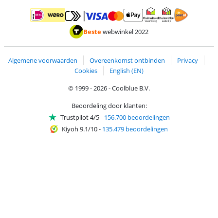
Betalen met MasterCard en Visa via ClickToPay
Betalen met ApplePay
Betalen met iDEAL | Wero
Verzending en 
Thuiswinkel waarborg
Thuiswinkel waarborg
Beste
webwinkel 2022
Algemene voorwaarden
Overeenkomst ontbinden
Privacy
Cookies
English (EN)
© 1999 - 2026 - Coolblue B.V.
Beoordeling door klanten:
Trustpilot 4/5
-
156.700 beoordelingen
Kiyoh 9.1/10
-
135.479 beoordelingen