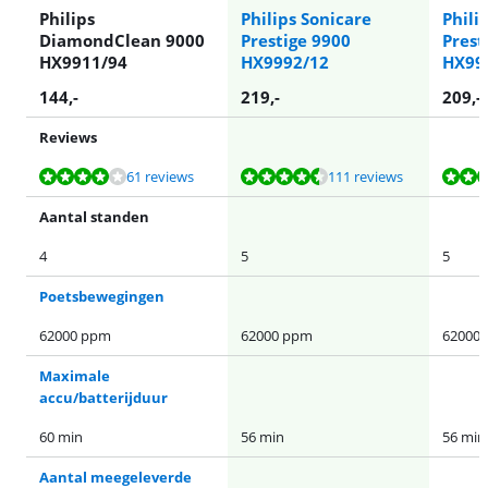
Philips
Philips Sonicare
Phili
DiamondClean 9000
Prestige 9900
Prest
HX9911/94
HX9992/12
HX99
144
,-
219
,-
209
,-
Reviews
Beoordeling is 8,1 van de 10, gebaseerd op 61 reviews.
Beoordeling is 8,7 van de 10, gebaseerd op 111 reviews.
Beoordeling is 8,7 van de 10, gebaseerd op 111 reviews.
61 reviews
111 reviews
Aantal standen
4
5
5
Poetsbewegingen
62000 ppm
62000 ppm
62000
Maximale
accu/batterijduur
60 min
56 min
56 min
Aantal meegeleverde