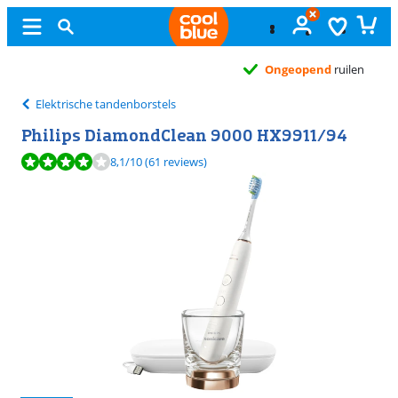
Ongeopend
ruilen
Elektrische tandenborstels
Philips DiamondClean 9000 HX9911/94
Beoordeling is 8,1 van de 10, gebaseerd op 61 reviews.
8,1
/10
(61 reviews)