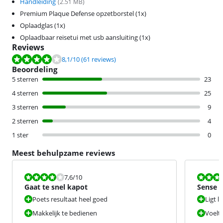
Handleiding
(
2.51
MB)
Premium Plaque Defense opzetborstel (1x)
Oplaadglas (1x)
Oplaadbaar reisetui met usb aansluiting (1x)
Reviews
Beoordeling is 8,1 van de 10, gebaseerd op 61 reviews.
8,1
/10
(61 reviews)
Beoordeling
5 sterren
23
4 sterren
25
3 sterren
9
2 sterren
4
1 ster
0
Meest behulpzame reviews
Beoordeling is 7,6 van de 10.
Beoordeling i
7,6
/10
Gaat te snel kapot
Sense &
duur.
Poets resultaat heel goed
Ligt l
Makkelijk te bedienen
Voelt 