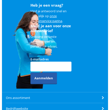
Heb je een vraag?
Vind je antwoord snel en
makkelijk op
onze
klantenservice pagina
.
Meld je aan voor onze
nieuwsbrief
Ontvang de beste
aanbiedingen en
persoonlijk advies.
E-mailadres
Aanmelden
Ons assortiment
Bedrijfswebsite