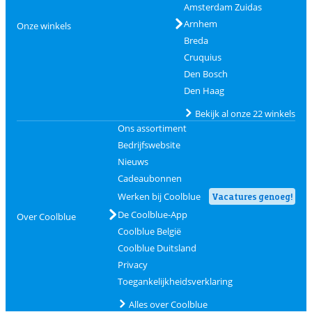
Amsterdam Zuidas
Arnhem
Onze winkels
Breda
Cruquius
Den Bosch
Den Haag
Bekijk al onze 22 winkels
Ons assortiment
Bedrijfswebsite
Nieuws
Cadeaubonnen
Werken bij Coolblue
Vacatures genoeg!
De Coolblue-App
Over Coolblue
Coolblue België
Coolblue Duitsland
Privacy
Toegankelijkheidsverklaring
Alles over Coolblue