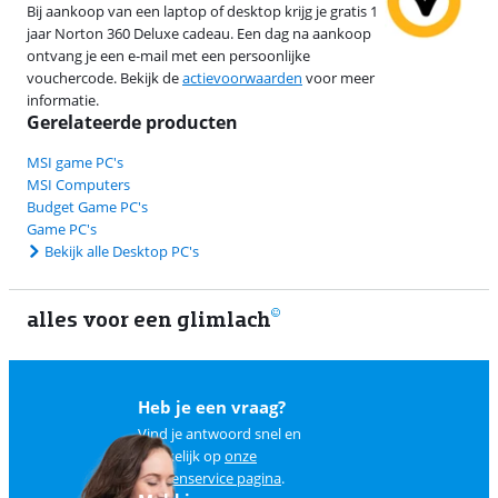
Bij aankoop van een laptop of desktop krijg je gratis 1
jaar Norton 360 Deluxe cadeau. Een dag na aankoop
ontvang je een e-mail met een persoonlijke
vouchercode. Bekijk de
actievoorwaarden
voor meer
informatie.
Gerelateerde producten
MSI game PC's
MSI Computers
Budget Game PC's
Game PC's
Bekijk alle Desktop PC's
alles voor een glimlach
2
Heb je een vraag?
Vind je antwoord snel en
makkelijk op
onze
klantenservice pagina
.