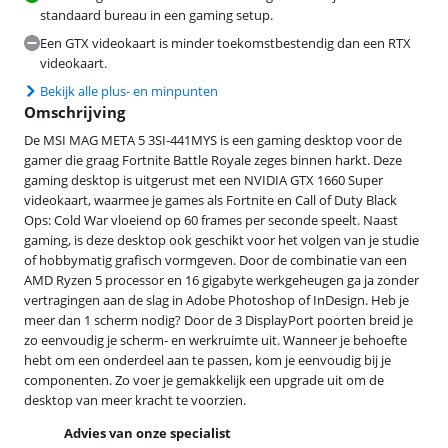
standaard bureau in een gaming setup.
Een GTX videokaart is minder toekomstbestendig dan een RTX
videokaart.
Bekijk alle plus- en minpunten
Omschrijving
De MSI MAG META 5 3SI-441MYS is een gaming desktop voor de
gamer die graag Fortnite Battle Royale zeges binnen harkt. Deze
gaming desktop is uitgerust met een NVIDIA GTX 1660 Super
videokaart, waarmee je games als Fortnite en Call of Duty Black
Ops: Cold War vloeiend op 60 frames per seconde speelt. Naast
gaming, is deze desktop ook geschikt voor het volgen van je studie
of hobbymatig grafisch vormgeven. Door de combinatie van een
AMD Ryzen 5 processor en 16 gigabyte werkgeheugen ga ja zonder
vertragingen aan de slag in Adobe Photoshop of InDesign. Heb je
meer dan 1 scherm nodig? Door de 3 DisplayPort poorten breid je
zo eenvoudig je scherm- en werkruimte uit. Wanneer je behoefte
hebt om een onderdeel aan te passen, kom je eenvoudig bij je
componenten. Zo voer je gemakkelijk een upgrade uit om de
desktop van meer kracht te voorzien.
Advies van onze specialist