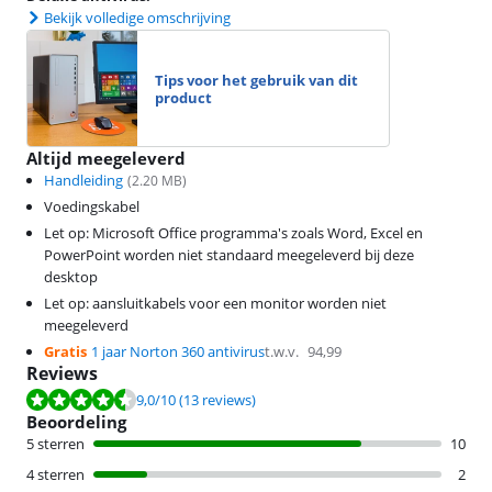
Bekijk volledige omschrijving
Tips voor het gebruik van dit
product
Altijd meegeleverd
Handleiding
(
2.20
MB)
Voedingskabel
Let op: Microsoft Office programma's zoals Word, Excel en
PowerPoint worden niet standaard meegeleverd bij deze
desktop
Let op: aansluitkabels voor een monitor worden niet
meegeleverd
Gratis
1 jaar Norton 360 antivirus
t.w.v.
94,99
Reviews
Beoordeling is 9,0 van de 10, gebaseerd op 13 reviews.
9,0
/10
(13 reviews)
Beoordeling
5 sterren
10
4 sterren
2