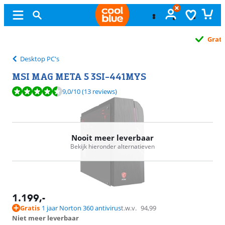
Gratis
ruilen
Desktop PC's
MSI MAG META 5 3SI-441MYS
Beoordeling is 9,0 van de 10, gebaseerd op 13 reviews.
9,0
/10
(13 reviews)
Nooit meer leverbaar
Bekijk hieronder alternatieven
1.199
,-
Gratis
1 jaar Norton 360 antivirus
t.w.v.
94,99
Niet meer leverbaar