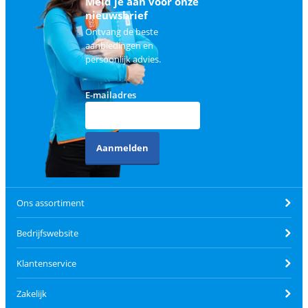
Meld je aan voor onze
nieuwsbrief
Ontvang de beste
aanbiedingen en
persoonlijk advies.
E-mailadres
Aanmelden
Ons assortiment
Bedrijfswebsite
Klantenservice
Zakelijk