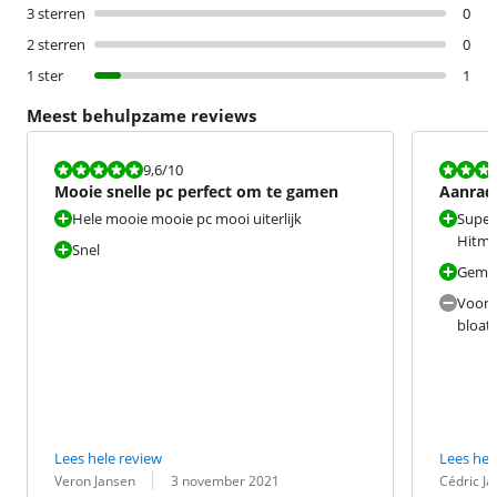
3 sterren
0
2 sterren
0
1 ster
1
Meest behulpzame reviews
Beoordeling is 9,6 van de 10.
Beoordeling i
9,6
/10
Mooie snelle pc perfect om te gamen
Aanrad
Hele mooie mooie pc mooi uiterlijk
Super 
Hitman
Snel
Gemak
Voor 
bloatw
Lees hele review
Lees hel
Beoordeling door:
Datum:
Beoordeling 
Datum:
Veron Jansen
3 november 2021
Cédric Ja