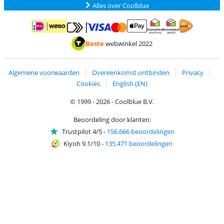
Alles over Coolblue
Betalen met MasterCard en Visa via ClickToPay
Betalen met ApplePay
Betalen met iDEAL | Wero
Verzending en 
Thuiswinkel waarborg
Thuiswinkel waarborg
Beste
webwinkel 2022
Algemene voorwaarden
Overeenkomst ontbinden
Privacy
Cookies
English (EN)
© 1999 - 2026 - Coolblue B.V.
Beoordeling door klanten:
Trustpilot 4/5
-
156.666 beoordelingen
Kiyoh 9.1/10
-
135.471 beoordelingen