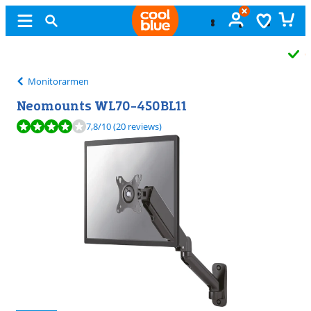
Gratis
ruilen
Monitorarmen
Neomounts WL70-450BL11
Beoordeling is 7,8 van de 10, gebaseerd op 20 reviews.
7,8
/10
(20 reviews)