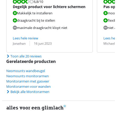
Beoordeling is 6,8 van de 10.
Beoordeling i
6,8
/10
Degelijk product voor lichtere schermen
Pas op 
Makkelijk te installeren
mooi 
draagkracht bij te stellen
flexib
maximale draagkracht klopt niet
niet a
Lees hele review
Lees hel
Beoordeling door:
Datum:
Beoordeling 
Datum:
Jonathan
16 juni 2023
Michael 
Toon alle 20 reviews
Gerelateerde producten
Neomounts wandbeugel
Neomounts monitorarmen
Monitorarmen met gasveer
Monitorarmen voor wanden
Bekijk alle Monitorarmen
alles voor een glimlach
2