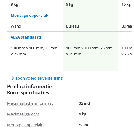
9 kg
9 kg
16 kg
Montage oppervlak
Wand
Bureau
Burea
VESA standaard
100 mm x 100 mm, 75 mm
100 mm x 100 mm, 75 mm
100 m
x 75 mm
x 75 mm
x 75 
Toon volledige vergelijking
Productinformatie
Korte specificaties
Maximaal schermformaat
32 inch
Maximaal gewicht
9 kg
Montage oppervlak
Wand