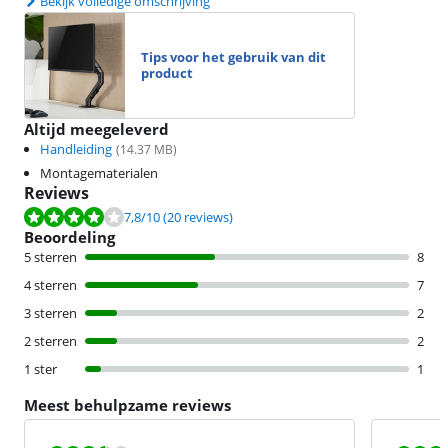
Bekijk volledige omschrijving
Tips voor het gebruik van dit
product
Altijd meegeleverd
Handleiding
(
14.37
MB)
Montagematerialen
Reviews
Beoordeling is 7,8 van de 10, gebaseerd op 20 reviews.
7,8
/10
(20 reviews)
Beoordeling
5 sterren
8
4 sterren
7
3 sterren
2
2 sterren
2
1 ster
1
Meest behulpzame reviews