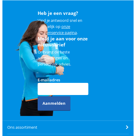
Heb je een vraag?
Vind je antwoord snel en
makkelijk op
onze
klantenservice pagina
.
Meld je aan voor onze
nieuwsbrief
Ontvang de beste
aanbiedingen en
persoonlijk advies.
E-mailadres
Aanmelden
Ons assortiment