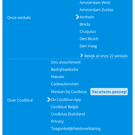
Amsterdam West
Amsterdam Zuidas
Arnhem
Onze winkels
Breda
Cruquius
Den Bosch
Den Haag
Bekijk al onze 22 winkels
Ons assortiment
Bedrijfswebsite
Nieuws
Cadeaubonnen
Werken bij Coolblue
Vacatures genoeg!
De Coolblue-App
Over Coolblue
Coolblue België
Coolblue Duitsland
Privacy
Toegankelijkheidsverklaring