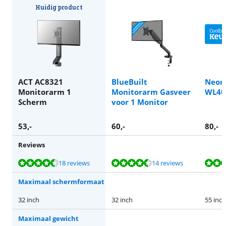
Huidig product
ACT AC8321
BlueBuilt
Neom
Monitorarm 1
Monitorarm Gasveer
WL40
Scherm
voor 1 Monitor
53
,-
60
,-
80
,-
Reviews
Beoordeling is 8,8 van de 10, gebaseerd op 18 reviews.
Beoordeling is 9,0 van de 10, gebaseerd op 14 reviews.
Beoordeling is 8,7 van de 10, gebaseerd op 4 reviews.
Beoordeling is 8,9 van de 10, gebaseerd op 16 reviews.
Beoordeling is 8,1 van de 10, gebaseerd op 308 reviews.
18 reviews
14 reviews
Maximaal schermformaat
32 inch
32 inch
55 inch
Maximaal gewicht