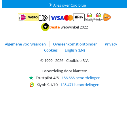
Alles over Coolblue
Betalen met MasterCard en Visa via ClickToPay
Betalen met ApplePay
Betalen met iDEAL | Wero
Verzending en 
Thuiswinkel waarborg
Thuiswinkel waarborg
Beste
webwinkel 2022
Algemene voorwaarden
Overeenkomst ontbinden
Privacy
Cookies
English (EN)
© 1999 - 2026 - Coolblue B.V.
Beoordeling door klanten:
Trustpilot 4/5
-
156.666 beoordelingen
Kiyoh 9.1/10
-
135.471 beoordelingen