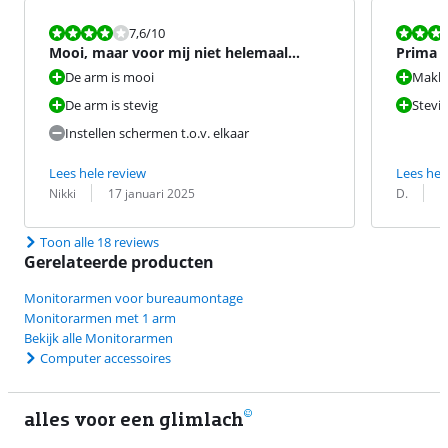
Beoordeling is 7,6 van de 10.
Beoordeling i
7,6
/10
Mooi, maar voor mij niet helemaal
Prima
passend
De arm is mooi
Makkel
De arm is stevig
Stevig
Instellen schermen t.o.v. elkaar
Lees hele review
Lees hel
Beoordeling door:
Datum:
Beoordeling 
Datum:
Nikki
17 januari 2025
D.
1
Toon alle 18 reviews
Gerelateerde producten
Monitorarmen voor bureaumontage
Monitorarmen met 1 arm
Bekijk alle Monitorarmen
Computer accessoires
alles voor een glimlach
2