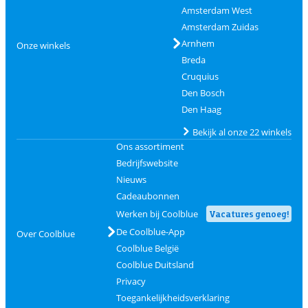
Amsterdam West
Amsterdam Zuidas
Arnhem
Onze winkels
Breda
Cruquius
Den Bosch
Den Haag
Bekijk al onze 22 winkels
Ons assortiment
Bedrijfswebsite
Nieuws
Cadeaubonnen
Werken bij Coolblue
Vacatures genoeg!
De Coolblue-App
Over Coolblue
Coolblue België
Coolblue Duitsland
Privacy
Toegankelijkheidsverklaring