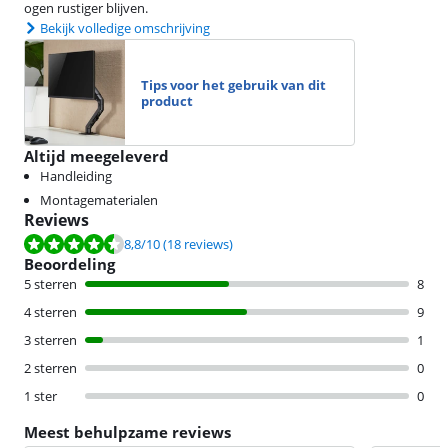
ogen rustiger blijven.
Bekijk volledige omschrijving
Tips voor het gebruik van dit
product
Altijd meegeleverd
Handleiding
Montagematerialen
Reviews
Beoordeling is 8,8 van de 10, gebaseerd op 18 reviews.
8,8
/10
(18 reviews)
Beoordeling
5 sterren
8
4 sterren
9
3 sterren
1
2 sterren
0
1 ster
0
Meest behulpzame reviews