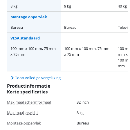
8 kg
9 kg
40 kg
Montage oppervlak
Bureau
Bureau
Televi
VESA standaard
100 mm x 100 mm, 75 mm
100 mm x 100 mm, 75 mm
100 mm
x 75 mm
x 75 mm
mm x 
100 mm
mm
Toon volledige vergelijking
Productinformatie
Korte specificaties
Maximaal schermformaat
32 inch
Maximaal gewicht
8 kg
Montage oppervlak
Bureau