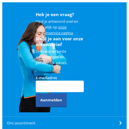
Heb je een vraag?
Vind je antwoord snel en
makkelijk op
onze
klantenservice pagina
.
Meld je aan voor onze
nieuwsbrief
Ontvang de beste
aanbiedingen en
persoonlijk advies.
E-mailadres
Aanmelden
Ons assortiment