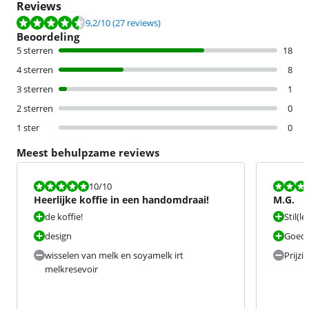
Reviews
Beoordeling is 9,2 van de 10, gebaseerd op 27 reviews.
9,2
/10
(27 reviews)
Beoordeling
5 sterren
18
4 sterren
8
3 sterren
1
2 sterren
0
1 ster
0
Meest behulpzame reviews
Beoordeling is 10 van de 10.
Beoordeling i
10
/10
Heerlijke koffie in een handomdraai!
M.G.
de koffie!
Stil(l
design
Goed 
wisselen van melk en soyamelk irt
Prijzi
melkresevoir