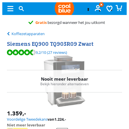
Koffiezetapparaten
Siemens EQ900 TQ903R09 Zwart
Beoordeling is 9,2 van de 10, gebaseerd op 27 reviews.
9,2
/10
(27 reviews)
Nooit meer leverbaar
Bekijk hieronder alternatieven
1.359
,-
Voordelige Tweedekans
van
1.224
,-
Niet meer leverbaar