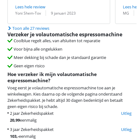
Lees hele review
Lees hel
Beoordeling door:
Datum:
Beoordeling 
Datum:
Yoni Shem-Tov
9 januari 2023
MG
Toon alle 27 reviews
Verzeker je volautomatische espressomachine
Coolblue regelt alles, van afsluiten tot reparatie
Voor bijna alle ongelukken
Meer dekking bij schade dan je standaard garantie
Geen eigen risico
Hoe verzeker ik mijn volautomatische
espressomachine?
Voeg eerst je volautomatische espressomachine toe aan je
winkelwagen. Kies daarna op de volgende pagina onderstaand
Zekerheidspakket. Je hebt altijd 30 dagen bedenktijd en betaalt
geen eigen risico bij schade.
2 jaar Zekerheidspakket
Uitleg
20,99
eenmalig
3 jaar Zekerheidspakket
Uitleg
103
,-
eenmalig