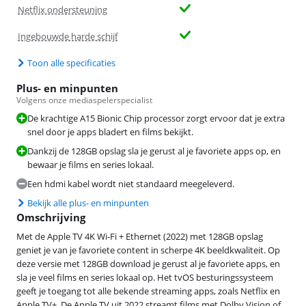
Netflix ondersteuning
Ingebouwde harde schijf
Toon alle specificaties
Plus- en minpunten
Volgens onze mediaspelerspecialist
De krachtige A15 Bionic Chip processor zorgt ervoor dat je extra
snel door je apps bladert en films bekijkt.
Dankzij de 128GB opslag sla je gerust al je favoriete apps op, en
bewaar je films en series lokaal.
Een hdmi kabel wordt niet standaard meegeleverd.
Bekijk alle plus- en minpunten
Omschrijving
Met de Apple TV 4K Wi-Fi + Ethernet (2022) met 128GB opslag
geniet je van je favoriete content in scherpe 4K beeldkwaliteit. Op
deze versie met 128GB download je gerust al je favoriete apps, en
sla je veel films en series lokaal op. Het tvOS besturingssysteem
geeft je toegang tot alle bekende streaming apps, zoals Netflix en
Apple TV+. De Apple TV uit 2022 streamt films met Dolby Vision of