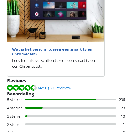
Wat is het verschil tussen een smart tv en
Chromecast?
Lees hier alle verschillen tussen een smart tv en
een Chromacast.
Reviews
Beoordeling is 9,4 van de 10, gebaseerd op 380 reviews.
9,4
/10
(380 reviews)
Beoordeling
5 sterren
296
4 sterren
73
3 sterren
10
2 sterren
1