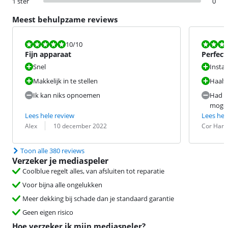
1 ster
0
Meest behulpzame reviews
Beoordeling is 10 van de 10.
Beoordeling i
10
/10
Fijn apparaat
Perfect
Snel
Instal
Makkelijk in te stellen
Haalt 
Ik kan niks opnoemen
Had w
moge
Lees hele review
Lees hel
Beoordeling door:
Datum:
Beoordeling 
Datum:
Alex
10 december 2022
Cor Har
Toon alle 380 reviews
Verzeker je mediaspeler
Coolblue regelt alles, van afsluiten tot reparatie
Voor bijna alle ongelukken
Meer dekking bij schade dan je standaard garantie
Geen eigen risico
Hoe verzeker ik mijn mediaspeler?