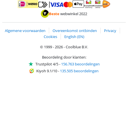
Betalen met MasterCard en Visa via ClickToPay
Betalen met ApplePay
Betalen met iDEAL | Wero
Verzending en 
Thuiswinkel waarborg
Thuiswinkel waarborg
Beste
webwinkel 2022
Algemene voorwaarden
Overeenkomst ontbinden
Privacy
Cookies
English (EN)
© 1999 - 2026 - Coolblue B.V.
Beoordeling door klanten:
Trustpilot 4/5
-
156.763 beoordelingen
Kiyoh 9.1/10
-
135.505 beoordelingen