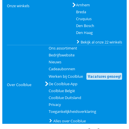
Arnhem
Onze winkels
Breda
Cruquius
Den Bosch
Den Haag
Bekijk al onze 22 winkels
Ons assortiment
Bedrijfswebsite
Nieuws
Cadeaubonnen
Werken bij Coolblue
Vacatures genoeg!
De Coolblue-App
Over Coolblue
Coolblue België
Coolblue Duitsland
Privacy
Toegankelijkheidsverklaring
Alles over Coolblue