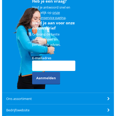
Heb je een vraag?
Vind je antwoord snel en
makkelijk op
onze
klantenservice pagina
.
Meld je aan voor onze
nieuwsbrief
Ontvang de beste
aanbiedingen en
persoonlijk advies.
E-mailadres
Aanmelden
Ons assortiment
Bedrijfswebsite