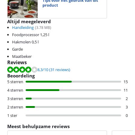
Tips voor het gebruik van dit
product
Altijd meegeleverd
Handleiding
(
3.78
MB)
Foodprocessor 1,25 l
Hakmolen 0,5 l
Garde
Maatbeker
Reviews
Beoordeling is 8,3 van de 10, gebaseerd op 31 reviews.
8,3
/10
(31 reviews)
Beoordeling
5 sterren
15
4 sterren
11
3 sterren
2
2 sterren
3
1 ster
0
Meest behulpzame reviews