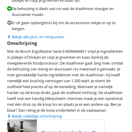
blokjes en rasp je groenten en kaas fijn.
De behuizing is deels van rvs wat de staafmixer steviger en
duurzamer maakt.
Er zit geen opbergdoos bij om de accessoires netjes in op te
bergen.
Bekijk alle plus- en minpunten
Omschrijving
Met de Bosch ErgoMaster Serie 6 MSM6M8X1 snijd je ingrediënten
in plakjes of blokjes en rasp je groenten en kaas dankzij de
meegeleverde foodprocessor. De staafmixer gaat lang mee, omdat
de behuizing van stevig en duurzaam rvs materiaal is gemaakt. Je
mixt gemakkelijk harde ingrediënten met de staafmixer. Hij heeft
namelijk een krachtig vermogen van 1.200 watt. Je stemt de
snelheid heel precies af op de bereiding. Wanneer je namelijk
harder op de knop drukt, gaat de snelheid omhoog. De staafmixer
heeft ook een handig kliksysteem. Hiermee maak je een opzetstuk
met één druk op de knop los en plaats je er een andere op. Ben je
klaar? Dan reinig je de losse onderdelen in de vaatwasser.
Bekijk volledige omschrijving