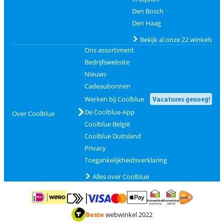
Den Bosch
Den Haag
Bekijk al onze 22 winkels
Ons assortiment
Bedrijfswebsite
Nieuws
Cadeaubonnen
Werken bij Coolblue
Vacatures genoeg!
De Coolblue-App
Over Coolblue
Coolblue België
Coolblue Duitsland
Privacy
Toegankelijkheidsverklaring
Alles over Coolblue
Betalen met MasterCard en Visa via ClickToPay
Betalen met ApplePay
Betalen met iDEAL | Wero
Verzending en 
Thuiswinkel waarborg
Thuiswinkel waarborg
Beste
webwinkel 2022