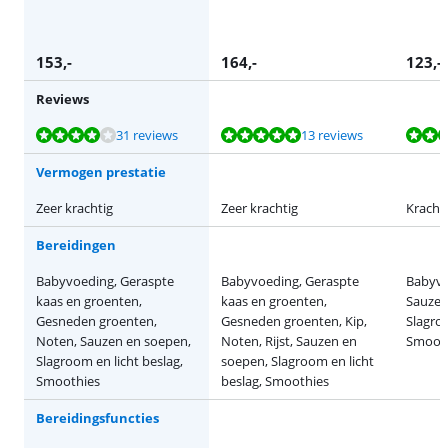
153
,-
164
,-
123
,-
Reviews
Beoordeling is 8,3 van de 10, gebaseerd op 31 reviews.
Beoordeling is 9,8 van de 10, gebaseerd op 13 reviews.
Beoordeling is 10 van de 10, gebaseerd op 1 review.
Beoordeling is 9,1 van de 10, gebaseerd op 12 reviews.
Beoordeling is 9,4 van de 10, gebaseerd op 128 reviews.
31 reviews
13 reviews
Vermogen prestatie
Zeer krachtig
Zeer krachtig
Kracht
Bereidingen
Babyvoeding, Geraspte
Babyvoeding, Geraspte
Babyvo
kaas en groenten,
kaas en groenten,
Sauzen
Gesneden groenten,
Gesneden groenten, Kip,
Slagroo
Noten, Sauzen en soepen,
Noten, Rijst, Sauzen en
Smoot
Slagroom en licht beslag,
soepen, Slagroom en licht
Smoothies
beslag, Smoothies
Bereidingsfuncties