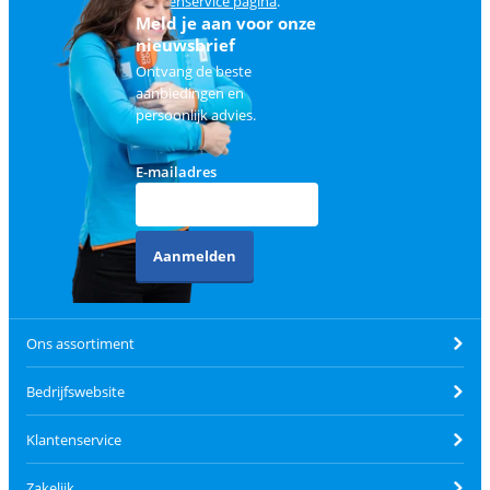
klantenservice pagina
.
Meld je aan voor onze
nieuwsbrief
Ontvang de beste
aanbiedingen en
persoonlijk advies.
E-mailadres
Aanmelden
Ons assortiment
Bedrijfswebsite
Klantenservice
Zakelijk