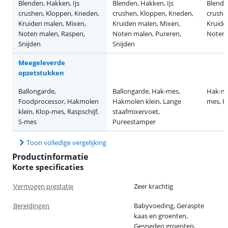
Blenden, Hakken, Ijs
Blenden, Hakken, Ijs
Blenden
crushen, Kloppen, Kneden,
crushen, Kloppen, Kneden,
crushe
Kruiden malen, Mixen,
Kruiden malen, Mixen,
Kruide
Noten malen, Raspen,
Noten malen, Pureren,
Noten 
Snijden
Snijden
Meegeleverde
opzetstukken
Ballongarde,
Ballongarde, Hak-mes,
Hak-me
Foodprocessor, Hakmolen
Hakmolen klein, Lange
mes, P
klein, Klop-mes, Raspschijf,
staafmixervoet,
S-mes
Pureestamper
Toon volledige vergelijking
Productinformatie
Korte specificaties
Vermogen prestatie
Zeer krachtig
Bereidingen
Babyvoeding, Geraspte
kaas en groenten,
Gesneden groenten,