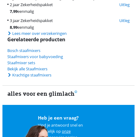
2 jaar Zekerheidspakket
Uitleg
7,99
eenmalig
3 jaar Zekerheidspakket
Uitleg
8,99
eenmalig
Lees meer over verzekeringen
Gerelateerde producten
Bosch staafmixers
Staafmixers voor babyvoeding
Staafmixer sets
Bekijk alle Staafmixers
Krachtige staafmixers
alles voor een glimlach
2
Heb je een vraag?
Vind je antwoord snel en
makkelijk op
onze