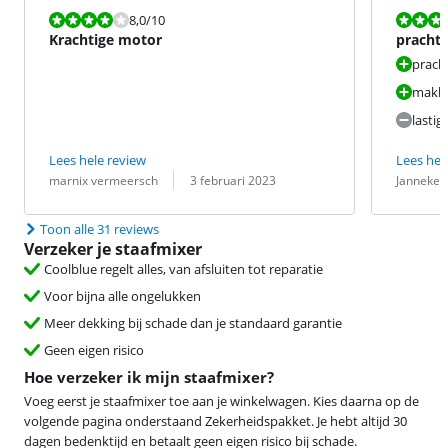
Beoordeling is 8,0 van de 10.
Beoordeling i
8,0
/10
Krachtige motor
prachti
pracht
makke
lasti
Lees hele review
Lees hel
Beoordeling door:
Datum:
Beoordeling 
Datum:
marnix vermeersch
3 februari 2023
Janneke
Toon alle 31 reviews
Verzeker je staafmixer
Coolblue regelt alles, van afsluiten tot reparatie
Voor bijna alle ongelukken
Meer dekking bij schade dan je standaard garantie
Geen eigen risico
Hoe verzeker ik mijn staafmixer?
Voeg eerst je staafmixer toe aan je winkelwagen. Kies daarna op de
volgende pagina onderstaand Zekerheidspakket. Je hebt altijd 30
dagen bedenktijd en betaalt geen eigen risico bij schade.