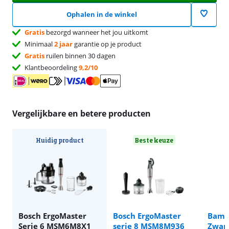
Ophalen in de winkel
Gratis
bezorgd wanneer het jou uitkomt
Minimaal
2 jaar
garantie op je product
Gratis
ruilen binnen 30 dagen
Klantbeoordeling
9,2/10
Vergelijkbare en betere producten
Huidig product
Beste keuze
Bosch ErgoMaster
Bosch ErgoMaster
Bamix
Serie 6 MSM6M8X1
serie 8 MSM8M936
Zwar