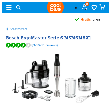
Gratis
ruilen
Staafmixers
Bosch ErgoMaster Serie 6 MSM6M8X1
Beoordeling is 8,3 van de 10, gebaseerd op 31 reviews.
8,3
/10
(31 reviews)