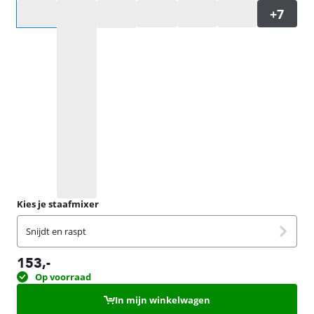
Selecteer een optie
Kies je staafmixer
Snijdt en raspt
153
,-
Op voorraad
In mijn winkelwagen