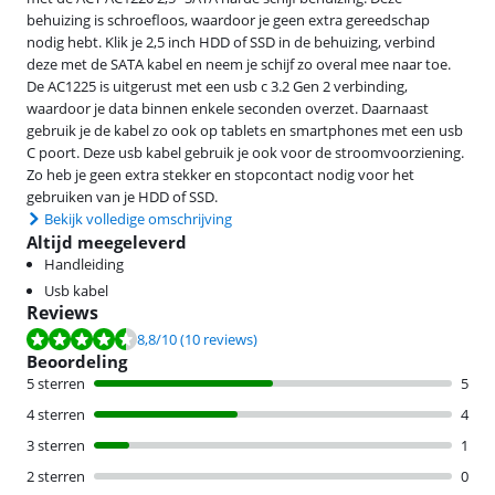
behuizing is schroefloos, waardoor je geen extra gereedschap
nodig hebt. Klik je 2,5 inch HDD of SSD in de behuizing, verbind
deze met de SATA kabel en neem je schijf zo overal mee naar toe.
De AC1225 is uitgerust met een usb c 3.2 Gen 2 verbinding,
waardoor je data binnen enkele seconden overzet. Daarnaast
gebruik je de kabel zo ook op tablets en smartphones met een usb
C poort. Deze usb kabel gebruik je ook voor de stroomvoorziening.
Zo heb je geen extra stekker en stopcontact nodig voor het
gebruiken van je HDD of SSD.
Bekijk volledige omschrijving
Altijd meegeleverd
Handleiding
Usb kabel
Reviews
Beoordeling is 8,8 van de 10, gebaseerd op 10 reviews.
8,8
/10
(10 reviews)
Beoordeling
5 sterren
5
4 sterren
4
3 sterren
1
2 sterren
0