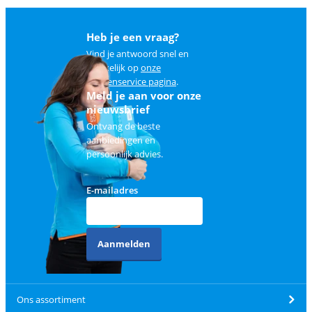
Heb je een vraag?
Vind je antwoord snel en
makkelijk op
onze
klantenservice pagina
.
Meld je aan voor onze
nieuwsbrief
Ontvang de beste
aanbiedingen en
persoonlijk advies.
E-mailadres
Aanmelden
Ons assortiment