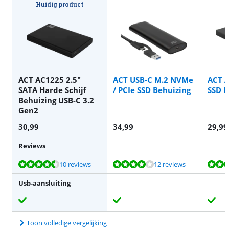
Huidig product
ACT AC1225 2.5"
ACT USB-C M.2 NVMe
ACT 
SATA Harde Schijf
/ PCIe SSD Behuizing
SSD B
Behuizing USB-C 3.2
Gen2
30,99
34,99
29,99
Reviews
Beoordeling is 8,8 van de 10, gebaseerd op 10 reviews.
Beoordeling is 8,2 van de 10, gebaseerd op 12 reviews.
Beoordeling is 7,9 van de 10, gebaseerd op 31 reviews.
Beoordeling is 9,3 van de 10, gebaseerd op 11 reviews.
Beoordeling is 9,6 van de 10, gebaseerd op 10 reviews.
10 reviews
12 reviews
Usb-aansluiting
Toon volledige vergelijking