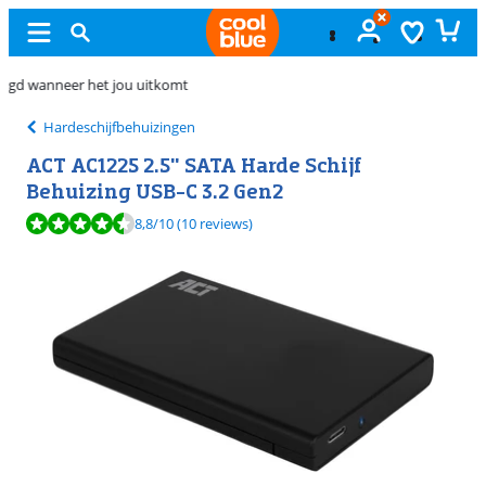
Gratis
ruilen
Hardeschijfbehuizingen
ACT AC1225 2.5" SATA Harde Schijf
Behuizing USB-C 3.2 Gen2
Beoordeling is 8,8 van de 10, gebaseerd op 10 reviews.
8,8
/10
(10 reviews)