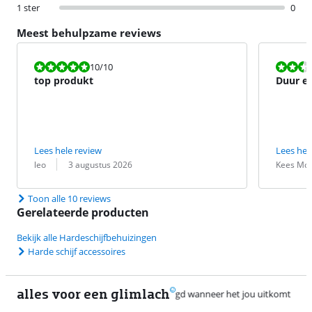
1 ster
0
Meest behulpzame reviews
Beoordeling is 10 van de 10.
Beoordeling i
10
/10
top produkt
Duur e
Lees hele review
Lees hel
Beoordeling door:
Datum:
Beoordeling 
Datum:
leo
3 augustus 2026
Kees Moe
Toon alle 10 reviews
Gerelateerde producten
Bekijk alle Hardeschijfbehuizingen
Harde schijf accessoires
alles voor een glimlach