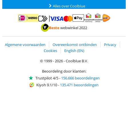
Alles over Coolblue
Betalen met MasterCard en Visa via ClickToPay
Betalen met ApplePay
Betalen met iDEAL | Wero
Verzending en 
Thuiswinkel waarborg
Thuiswinkel waarborg
Beste
webwinkel 2022
Algemene voorwaarden
Overeenkomst ontbinden
Privacy
Cookies
English (EN)
© 1999 - 2026 - Coolblue B.V.
Beoordeling door klanten:
Trustpilot 4/5
-
156.666 beoordelingen
Kiyoh 9.1/10
-
135.471 beoordelingen