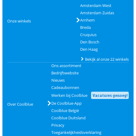
Amsterdam West
Amsterdam Zuidas
Arnhem
Onze winkels
Breda
Cruquius
Den Bosch
Den Haag
Bekijk al onze 22 winkels
Ons assortiment
Bedrijfswebsite
Nieuws
Cadeaubonnen
Werken bij Coolblue
Vacatures genoeg!
De Coolblue-App
Over Coolblue
Coolblue België
Coolblue Duitsland
Privacy
Toegankelijkheidsverklaring