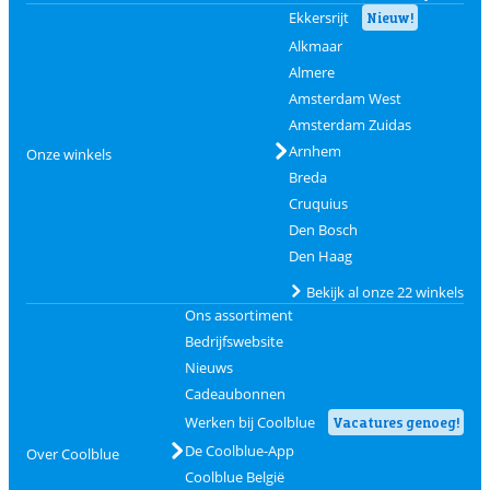
Ekkersrijt
Nieuw!
Alkmaar
Almere
Amsterdam West
Amsterdam Zuidas
Arnhem
Onze winkels
Breda
Cruquius
Den Bosch
Den Haag
Bekijk al onze 22 winkels
Ons assortiment
Bedrijfswebsite
Nieuws
Cadeaubonnen
Werken bij Coolblue
Vacatures genoeg!
De Coolblue-App
Over Coolblue
Coolblue België