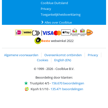
Coolblue Duitsland
Privacy
Toegankelijkheidsverklaring
Alles over Coolblue
Betalen met MasterCard en Visa via ClickToPay
Betalen met ApplePay
Betalen met iDEAL | Wero
Verzending en 
Thuiswinkel waarborg
Thuiswinkel waarborg
Beste
webwinkel 2022
Algemene voorwaarden
Overeenkomst ontbinden
Privacy
Cookies
English (EN)
© 1999 - 2026 - Coolblue B.V.
Beoordeling door klanten:
Trustpilot 4/5
-
156.670 beoordelingen
Kiyoh 9.1/10
-
135.471 beoordelingen