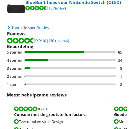
BlueBuilt hoes voor Nintendo Switch (OLED)
Beoordeling is 8,5 van de 10, gebaseerd op 13 reviews.
13 reviews
Toon alle specificaties
Reviews
Beoordeling is 9,0 van de 10, gebaseerd op 130 reviews.
9,0
/10
(130 reviews)
Beoordeling
5 sterren
85
4 sterren
34
3 sterren
8
2 sterren
1
1 ster
2
Meest behulpzame reviews
Beoordeling is 10 van de 10.
Beoordeling i
10
/10
Console met de grootste fun factor
Goede t
want het is een nintendo.
nieuwk
Zeer mooi en strak Design
Mooi 