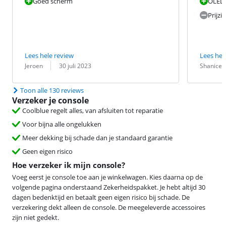
Goed scherm
OLED 
Prijzig
Lees hele review
Lees hel
Beoordeling door:
Datum:
Beoordeling 
Datum:
Jeroen
30 juli 2023
Shanice
Toon alle 130 reviews
Verzeker je console
Coolblue regelt alles, van afsluiten tot reparatie
Voor bijna alle ongelukken
Meer dekking bij schade dan je standaard garantie
Geen eigen risico
Hoe verzeker ik mijn console?
Voeg eerst je console toe aan je winkelwagen. Kies daarna op de
volgende pagina onderstaand Zekerheidspakket. Je hebt altijd 30
dagen bedenktijd en betaalt geen eigen risico bij schade. De
verzekering dekt alleen de console. De meegeleverde accessoires
zijn niet gedekt.