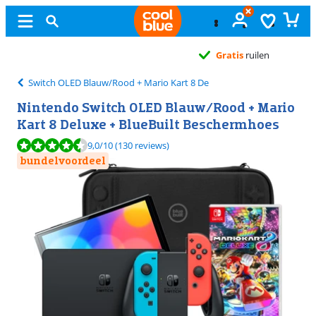
Gratis
ruilen
Switch OLED Blauw/Rood + Mario Kart 8 De
Nintendo Switch OLED Blauw/Rood + Mario
Kart 8 Deluxe + BlueBuilt Beschermhoes
Beoordeling is 9,0 van de 10, gebaseerd op 130 reviews.
9,0
/10
(130 reviews)
bundelvoordeel