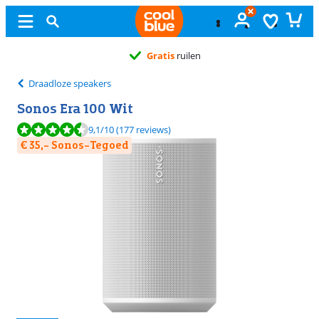
Gratis
ruilen
Draadloze speakers
Sonos Era 100 Wit
Beoordeling is 9,1 van de 10, gebaseerd op 177 reviews.
9,1
/10
(177 reviews)
€ 35,- Sonos-Tegoed