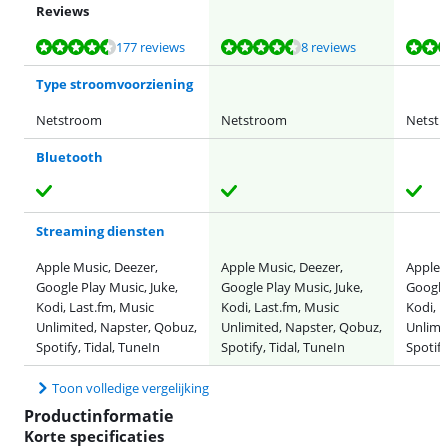
Reviews
Beoordeling is 9,1 van de 10, gebaseerd op 177 reviews.
Beoordeling is 9,0 van de 10, gebaseerd op 8 reviews.
Beoordeling is 9,1 van de 10, gebaseerd op 177 reviews.
Beoordeling is 9,0 van de 10, gebaseerd op 8 reviews.
177 reviews
8 reviews
Type stroomvoorziening
Netstroom
Netstroom
Netst
Bluetooth
Streaming diensten
Apple Music, Deezer,
Apple Music, Deezer,
Apple 
Google Play Music, Juke,
Google Play Music, Juke,
Google 
Kodi, Last.fm, Music
Kodi, Last.fm, Music
Kodi, L
Unlimited, Napster, Qobuz,
Unlimited, Napster, Qobuz,
Unlimi
Spotify, Tidal, TuneIn
Spotify, Tidal, TuneIn
Spotify
Toon volledige vergelijking
Productinformatie
Korte specificaties