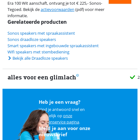
Era 100 Wit aanschaft, ontvang je tot € 225,- Sonos-
Tegoed. Bekijk de
actievoorwaarden
(pdf) voor meer
informatie.
Gerelateerde producten
Sonos speakers met spraakassistent
Sonos draadloze speakers
Smart speakers met ingebouwde spraakassistent
Wifi speakers met stembediening
Bekijk alle Draadloze speakers
alles voor een glimlach
2
Heb je een vraag?
Vind je antwoord snel en
makkelijk op
onze
klantenservice pagina
.
Meld je aan voor onze
nieuwsbrief