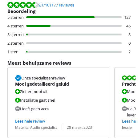
Beoordeling is 9,1 van de 10, gebaseerd op 177 reviews.
9,1
/10
(177 reviews)
Beoordeling
5 sterren
127
4 sterren
45
3 sterren
3
2 sterren
0
1 ster
2
Meest behulpzame reviews
Beoordeling i
Onze specialistenreview
Mooi gedetailleerd geluid
Prachti
andere
Ziet er mooi uit
Mooi 
Installatie gaat snel
Mooi 
Heeft geen accu
Via Bl
lever
Lees hele review
Lees hel
Beoordeling door:
Datum:
Beoordeling 
Datum:
Maurits. Audio specialist
28 maart 2023
Jessie